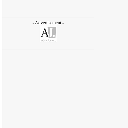
redaksi
-
August 4, 2026
- Advertisement -
Daerah
Ziarah ke Makam Cut Nyak Dhien, Menekraf
Teuku Riefky Ajak Generasi Muda Jadikan
Sejarah Inspirasi Masa Depan
August 4, 2026
Daerah
Gubernur Aceh Temui Mentan, Bahas
Pemulihan 107 Ribu Hektare Lahan Pertanian
dan Kebun
August 4, 2026