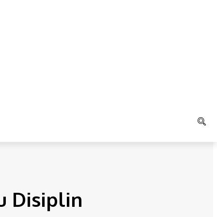
LAIN
K
AGAMA
 Disiplin