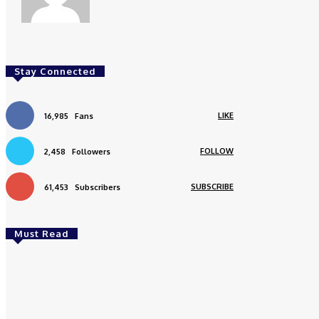
Stay Connected
LIKE
16,985
Fans
FOLLOW
2,458
Followers
SUBSCRIBE
61,453
Subscribers
Must Read
Daerah
Aceh Butuh Tambahan Semen, Wagub Dek
Fadh Sampaikan ke Mendagri dan Danantara