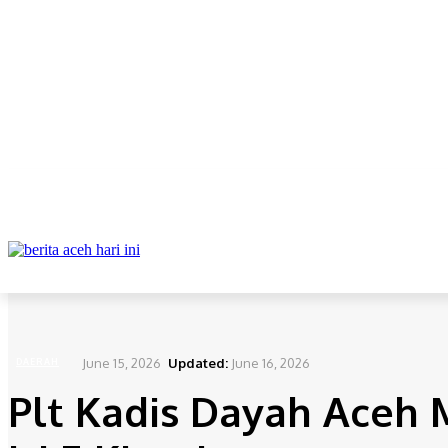
ABOUT
REDAKSI
CONTACT
PRIVACY POLICY
DAERAH
NAS
Home
Daerah
Plt Kadis Dayah Aceh Minta PPPK Paruh Waktu Disiplin Isi E-Kinerja
June 15, 2026
Updated:
June 16, 2026
DAERAH
Plt Kadis Dayah Aceh 