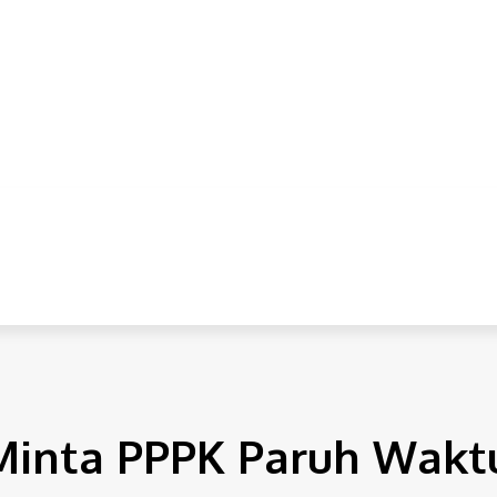
IONAL
INTERNASIONAL
HUKUM
EKONOMI
POLITI
Minta PPPK Paruh Waktu