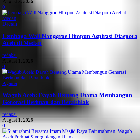
August 3, 2026
0
Daerah
Lembaga Wali Nanggroe Himpun Aspirasi Diaspora
Aceh di Medan
redaksi
-
August 1, 2026
0
Agama
Wagub Aceh: Dayah Benteng Utama Membangun
Generasi Beriman dan Berakhlak
redaksi
-
August 1, 2026
0