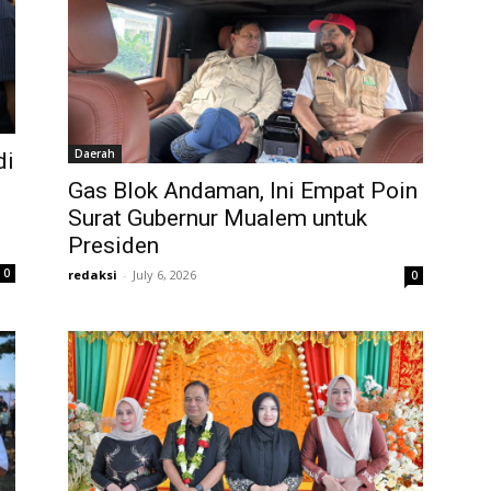
Daerah
di
Gas Blok Andaman, Ini Empat Poin
Surat Gubernur Mualem untuk
Presiden
0
redaksi
-
July 6, 2026
0