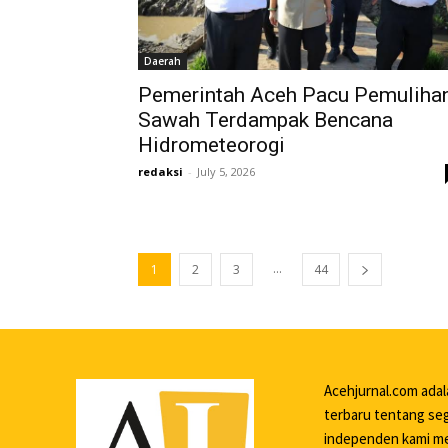
Daerah
Pemerintah Aceh Pacu Pemuliha
Sawah Terdampak Bencana
Hidrometeorogi
redaksi
-
July 5, 2026
...
1
2
3
44
Acehjurnal.com ada
terbaru tentang seg
independen kami me