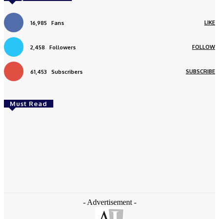
LIKE
16,985
Fans
FOLLOW
2,458
Followers
SUBSCRIBE
61,453
Subscribers
Must Read
Daerah
Aceh Butuh Tambahan Semen, Wagub Dek Fadh
Sampaikan ke Mendagri dan Danantara
redaksi
-
August 4, 2026
- Advertisement -