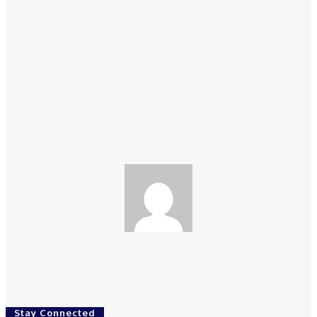
Untuk menjaga kesinambungan,Konjen RI juga mengundang
mereka dalam kelompok lebih kecil sekitar 7 orang setiap
minggu atau 2 minggu sekali untuk pendalaman bisnis sambil
menikmati kuliner Indonesia di Wisma.
Facebook
Twitter
Pinterest
WhatsApp
redaksi
Stay Connected