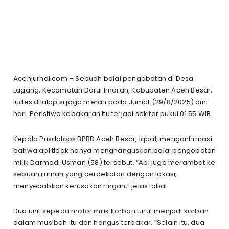
Acehjurnal.com – Sebuah balai pengobatan di Desa
Lagang, Kecamatan Darul Imarah, Kabupaten Aceh Besar,
ludes dilalap si jago merah pada Jumat (29/8/2025) dini
hari. Peristiwa kebakaran itu terjadi sekitar pukul 01.55 WIB.
Kepala Pusdalops BPBD Aceh Besar, Iqbal, mengonfirmasi
bahwa api tidak hanya menghanguskan balai pengobatan
milik Darmadi Usman (58) tersebut. “Api juga merambat ke
sebuah rumah yang berdekatan dengan lokasi,
menyebabkan kerusakan ringan,” jelas Iqbal.
Dua unit sepeda motor milik korban turut menjadi korban
dalam musibah itu dan hangus terbakar. “Selain itu, dua