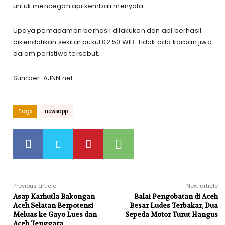
untuk mencegah api kembali menyala.
Upaya pemadaman berhasil dilakukan dan api berhasil
dikendalikan sekitar pukul 02.50 WIB. Tidak ada korban jiwa
dalam peristiwa tersebut.
Sumber: AJNN.net
Tags
newsapp
Previous article
Next article
Asap Karhutla Bakongan
Balai Pengobatan di Aceh
Aceh Selatan Berpotensi
Besar Ludes Terbakar, Dua
Meluas ke Gayo Lues dan
Sepeda Motor Turut Hangus
Aceh Tenggara