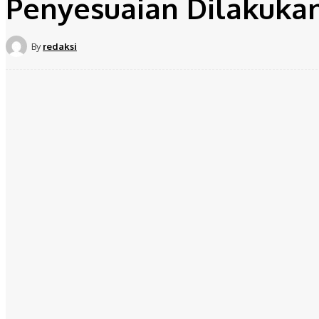
Penyesuaian Dilakukan
By
redaksi
Share
Facebook
Twit