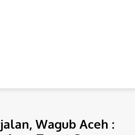
IONAL
INTERNASIONAL
HUKUM
EKONOMI
POLITI
 Tepat Sasaran
jalan, Wagub Aceh :