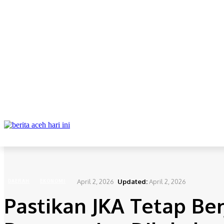
ABOUT
REDAKSI
CONTACT
PRIVACY POLICY
DAERAH
NAS
Home
Daerah
Pastikan JKA Tetap Berjalan, Wagub Aceh : Penyesuaian Dilakukan Agar
April 2, 2026
Updated:
April 2, 2026
DAERAH
EKONOMI
Pastikan JKA Tetap Ber