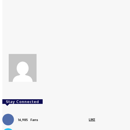
keberlanjutan fiskal daerah. []
Share
Facebook
redaksi
Stay Connected
LIKE
16,985
Fans