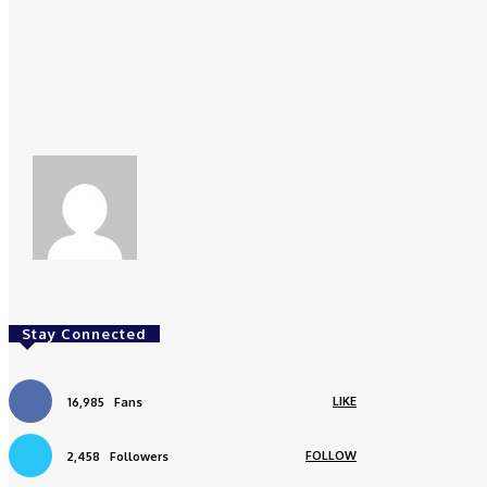
Share
Facebook
redaksi
Stay Connected
LIKE
16,985
Fans
FOLLOW
2,458
Followers