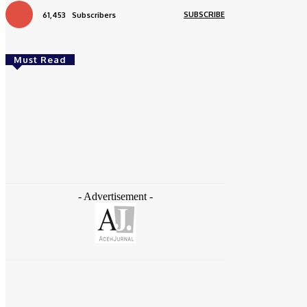
SUBSCRIBE
61,453
Subscribers
Must Read
Daerah
Aceh Butuh Tambahan Semen, Wagub Dek
Fadh Sampaikan ke Mendagri dan Danantara
redaksi
-
August 4, 2026
- Advertisement -
Daerah
Ziarah ke Makam Cut Nyak Dhien, Menekraf