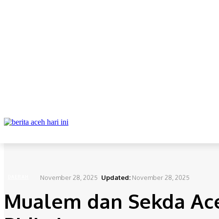
ABOUT
REDAKSI
CONTACT
PRIVACY POLICY
DAERAH
NAS
Home
Daerah
Mualem dan Sekda Aceh Kunjungi Korban Banjir di Pidie Jaya
November 28, 2025
Updated:
November 28, 2025
DAERAH
Mualem dan Sekda Aceh