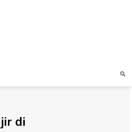
LAIN
K
AGAMA
ir di