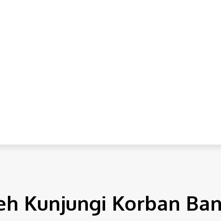
IONAL
INTERNASIONAL
HUKUM
EKONOMI
POLITI
 Kunjungi Korban Banj