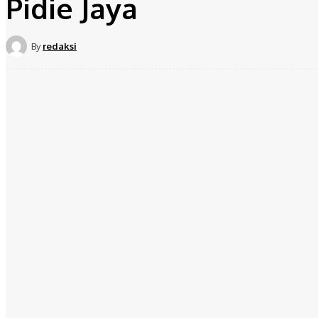
Pidie Jaya
By
redaksi
Share
Facebook
Twit