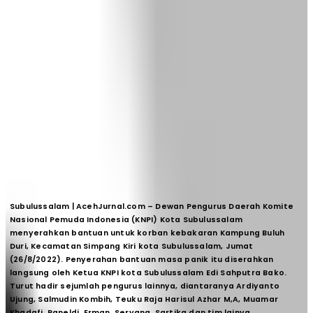
Subulussalam | AcehJurnal.com
– Dewan Pengurus Daerah Komite
Nasional Pemuda Indonesia (KNPI) Kota Subulussalam
menyerahkan bantuan untuk korban kebakaran Kampung Buluh
Duri, Kecamatan Simpang Kiri kota Subulussalam, Jumat
(26/8/2022). Penyerahan bantuan masa panik itu diserahkan
langsung oleh Ketua KNPI kota Subulussalam Edi Sahputra Bako.
Turut hadir sejumlah pengurus lainnya, diantaranya Ardiyanto
Ujung, Salmudin Kombih, Teuku Raja Harisul Azhar M,A, Muamar
Khadafi, Raneldi, Erman, Seryana, Sartika dan tim lainya.