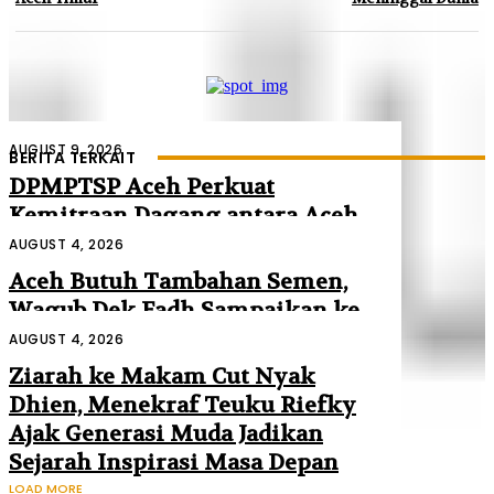
AUGUST 9, 2026
BERITA TERKAIT
DPMPTSP Aceh Perkuat
Kemitraan Dagang antara Aceh
dan Malaysia
AUGUST 4, 2026
Aceh Butuh Tambahan Semen,
Wagub Dek Fadh Sampaikan ke
Mendagri dan Danantara
AUGUST 4, 2026
Ziarah ke Makam Cut Nyak
Dhien, Menekraf Teuku Riefky
Ajak Generasi Muda Jadikan
Sejarah Inspirasi Masa Depan
LOAD MORE