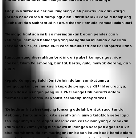
Adapun bantuan diterima langsung oleh perwakilan dari warga
korban kebakaran didampingi oleh Jahrin selaku Kepala Kampong
Buluh Duri dan Mukhtarudin Ketua Ikatan Pemuda Pemudi Buluh Duri.
“Semoga bantuan ini bisa meringankan beban penderitaan
keluarga. Semoga keluarga yang mengalami musibah diberikan
ketabahan, ” ujar Ketua KNPI kota Subulussalam Edi Sahputra Bako.
Bantuan yang diserahkan terdiri dari paket kompor gas, rice
cooker, tilam Palembang, bantal, beras, gula, minyak Goreng, dan
kuala.
Kepala Kampong Buluh Duri Jahrin dalam sambutannya
mengucapkan terima kasih kepada pengurus KNPI. Menurutnya,
peran dan dukungan pengurus KNPI sangatlah berarti dalam
memberikan kontribusi positif terhadap masyarakat.
“Kehadiran kita berkunjung lansung adalah bentuk rasa tanda
Mekaum, Bantuan yang kita serahkan nilainya tidaklah seberapa,
sesungguhnya kita dapat merasakan kesedihan yang dirasakan
kaum beak kami, yang kita bawa ini dengan harapan agar sedikit
bisa membantu dalam meringankan beban kaum beak kami dalam