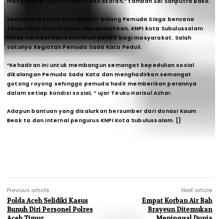
menghadapi ujian musibah kebakaran,” tambah Edi Sahputra Bako.
Sementara Ketua koordinator Bidang Pemuda Siaga bencana
Teuku Raja Harisul Azhar menambahkan, KNPI kota Subulussalam
terus memberikan kontribusi positif bagi masyarakat. Salah
satunya Kegiatan Pemuda Sada Kata Peduli.
“Kehadiran ini untuk membangun semangat kepedulian sosial
dikalangan Pemuda Sada Kata dan menghadirkan semangat
gotong royong sehingga pemuda hadir memberikan perannya
dalam setiap kondisi sosial, ” ujar Teuku Harisul Azhar.
Adapun bantuan yang disalurkan bersumber dari donasi Kaum
Beak ta dan internal pengurus KNPI Kota Subulussalam. []
Previous article
Next article
Polda Aceh Selidiki Kasus
Empat Korban Air Bah
Bunuh Diri Personel Polres
Brayeun Ditemukan
Aceh Timur
Meninggal Dunia