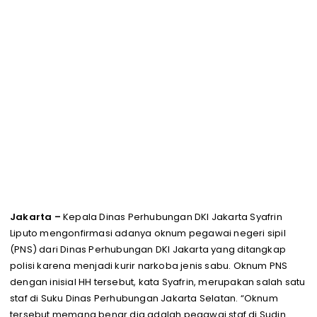
Jakarta –
Kepala Dinas Perhubungan DKI Jakarta Syafrin
Liputo mengonfirmasi adanya oknum pegawai negeri sipil
(PNS) dari Dinas Perhubungan DKI Jakarta yang ditangkap
polisi karena menjadi kurir narkoba jenis sabu. Oknum PNS
dengan inisial HH tersebut, kata Syafrin, merupakan salah satu
staf di Suku Dinas Perhubungan Jakarta Selatan. “Oknum
tersebut memang benar dia adalah pegawai staf di Sudin