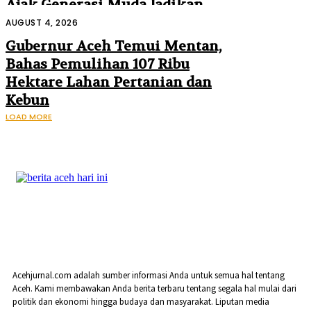
Ajak Generasi Muda Jadikan
Sejarah Inspirasi Masa Depan
AUGUST 4, 2026
Gubernur Aceh Temui Mentan,
Bahas Pemulihan 107 Ribu
Hektare Lahan Pertanian dan
Kebun
LOAD MORE
Acehjurnal.com adalah sumber informasi Anda untuk semua hal tentang
Aceh. Kami membawakan Anda berita terbaru tentang segala hal mulai dari
politik dan ekonomi hingga budaya dan masyarakat. Liputan media