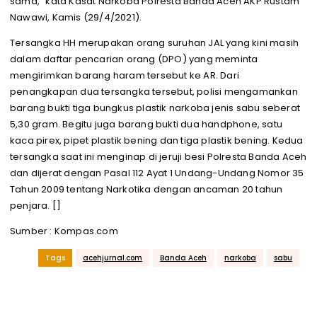
sama,” kata Kasat Narkoba Polresta Banda Aceh AKP Rustam
Nawawi, Kamis (29/4/2021).
Tersangka HH merupakan orang suruhan JAL yang kini masih
dalam daftar pencarian orang (DPO) yang meminta
mengirimkan barang haram tersebut ke AR. Dari
penangkapan dua tersangka tersebut, polisi mengamankan
barang bukti tiga bungkus plastik narkoba jenis sabu seberat
5,30 gram. Begitu juga barang bukti dua handphone, satu
kaca pirex, pipet plastik bening dan tiga plastik bening. Kedua
tersangka saat ini menginap di jeruji besi Polresta Banda Aceh
dan dijerat dengan Pasal 112 Ayat 1 Undang-Undang Nomor 35
Tahun 2009 tentang Narkotika dengan ancaman 20 tahun
penjara. []
Sumber : Kompas.com
Tags
acehjurnal.com
Banda Aceh
narkoba
sabu