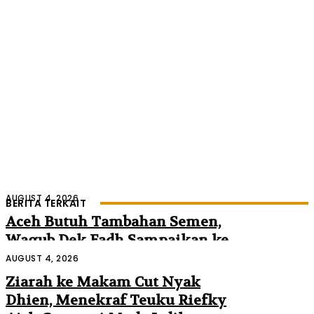
AUGUST 4, 2026
BERITA TERKAIT
Aceh Butuh Tambahan Semen,
Wagub Dek Fadh Sampaikan ke
Mendagri dan Danantara
AUGUST 4, 2026
Ziarah ke Makam Cut Nyak
Dhien, Menekraf Teuku Riefky