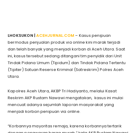
LHOKSUKON |
ACEHJURNAL.COM
– Kasus penipuan
bermodus penjualan produk via online kini marak terjadi
dan telah banyak yang menjadi korban di Aceh Utara. Saat
ini, kasus tersebut sedang ditangani tim penyidik dari Unit
Tindak Pidana Umum (Tipidum) dan Tindak Pidana Tertentu
(Tipiter) Satuan Reserse Kriminal (Satreskrim) Polres Aceh
Utara.
Kapolres Aceh Utara, AKBP Tri Hadiyanto, melalui Kasat
Reskrim AKP Rustam Nawawi mengatakan, kasus ini mulai
mencuat adanya sejumlah laporan masyarakat yang
menjadi korban penipuan via online.
“Korbannya mayoritas remaja, karena korbannya tertarik
dengan penawaran harga murah,” kata AKP Rustam Nawawi