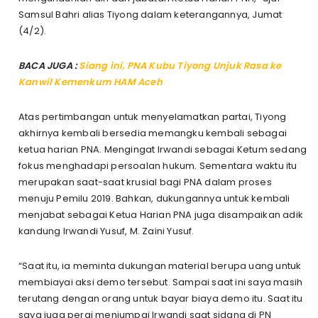
Samsul Bahri alias Tiyong dalam keterangannya, Jumat
(4/2).
BACA JUGA :
Siang ini, PNA Kubu Tiyong Unjuk Rasa ke
Kanwil Kemenkum HAM Aceh
Atas pertimbangan untuk menyelamatkan partai, Tiyong
akhirnya kembali bersedia memangku kembali sebagai
ketua harian PNA. Mengingat Irwandi sebagai Ketum sedang
fokus menghadapi persoalan hukum. Sementara waktu itu
merupakan saat-saat krusial bagi PNA dalam proses
menuju Pemilu 2019. Bahkan, dukungannya untuk kembali
menjabat sebagai Ketua Harian PNA juga disampaikan adik
kandung Irwandi Yusuf, M. Zaini Yusuf.
“Saat itu, ia meminta dukungan material berupa uang untuk
membiayai aksi demo tersebut. Sampai saat ini saya masih
terutang dengan orang untuk bayar biaya demo itu. Saat itu
saya juga pergi menjumpai Irwandi saat sidang di PN