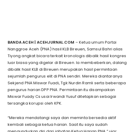
BANDA ACEH | ACEHJURNAL.COM
– Ketua umum Partai
Nanggroe Aceh (PNA) hasil KLB Bireuen, Samsul Bahri alias
Tiyong angkat bicara terkait kronologis dibalik hasil kongres
luar biasa yang digelar di Bireuen. Ia membeberkan, dalang
dibalik hasil KLB di Bireuen merupakan hasil permintaan
sejumlah pengurus elit di PNA sendiri. Mereka diantaranya
Sekjend PNA Miswar Fuadi, Tgk Nurdin Ramli serta beberapa
pengurus harian DPP PNA. Permintaan itu disampaikan
Miswar Fuady Cs usai Irwandi Yusuf ditetapkan sebagai
tersangka korupsi oleh KPK.
“Mereka mendatangi saya dan meminta bersedia aktif
kembali sebagai ketua harian. Saat itu saya sudah
mengundurkan diri dari jabatan Ketua Harian PNA,” ujar