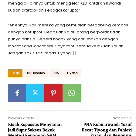
mengajak dirinya untuk menggelar KLB lantaran Irwandi
sudah ditetapkan sebagai koruptor.
“Anehnya, kok mereka yang kemudian bergabung kembali
dengan koruptor. Begitulah kalau orang berpolitik tidak
punya prinsip. Seperti kodok yang cari makan dengan
loncat sana loncat sini. Saya tahu semua kelakuan kalian.
Jangan sok suci!” tegas Tiyong. []
Tags
KLB Bireuen
PNA
Tiyong
Previous article
Next article
Kisah Kopassus Menyamar
PNA Kubu Irwandi Yusuf
jadi Supir Sukses Bekuk
Pecat Tiyong dan Fahlevi
Menteri Keuangan GAM
Kirani dari Pengurus