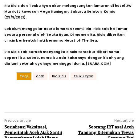
Ria Ricis dan Teuku Ryan akan melangsungkan lamaran di hotel JW
Marriott kawasan Mega Kuningan, Jakarta Selatan, Kamis
(23/9/2021).
Sebelum menggelar acara lamaran resmi, Ria Ricis telah dilamar
secara personal oleh Teuku Ryan. Di momen itu, Ricis diberikan
cincin berbentuk hati bernama Heart of The Sea.
Ria Ricis tak pernah menyangka cincin tersebut diberi nama
seperti itu. Sebab, nama itu ada kaitannya dengan kisah yang
dialami setelah ayahnya meninggal dunia. [SUARA.COM]
Tags
aceh
Ria Ricis
Teuku Ryan
Previous article
Next article
Sosialisasi Vaksinasi,
Seorang IRT asal Aceh
Pemerintah Aceh Ajak Santri
Tamiang Ditemukan Tewas