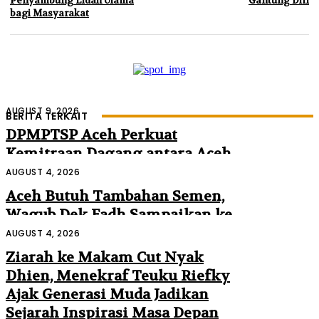
Penyambung Lidah Ulama
Gantung Diri
bagi Masyarakat
AUGUST 9, 2026
BERITA TERKAIT
DPMPTSP Aceh Perkuat
Kemitraan Dagang antara Aceh
dan Malaysia
AUGUST 4, 2026
Aceh Butuh Tambahan Semen,
Wagub Dek Fadh Sampaikan ke
Mendagri dan Danantara
AUGUST 4, 2026
Ziarah ke Makam Cut Nyak
Dhien, Menekraf Teuku Riefky
Ajak Generasi Muda Jadikan
Sejarah Inspirasi Masa Depan