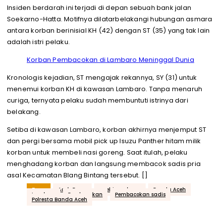
Insiden berdarah ini terjadi di depan sebuah bank jalan
Soekarno-Hatta. Motifnya dilatarbelakangi hubungan asmara
antara korban berinisial KH (42) dengan ST (35) yang tak lain
adalah istri pelaku.
Korban Pembacokan di Lambaro Meninggal Dunia
Kronologis kejadian, ST mengajak rekannya, SY (31) untuk
menemui korban KH di kawasan Lambaro. Tanpa menaruh
curiga, ternyata pelaku sudah membuntuti istrinya dari
belakang.
Setiba di kawasan Lambaro, korban akhirnya menjemput ST
dan pergi bersama mobil pick up Isuzu Panther hitam milik
korban untuk membeli nasi goreng. Saat itulah, pelaku
menghadang korban dan langsung membacok sadis pria
asal Kecamatan Blang Bintang tersebut. []
Tags
Aceh Besar
acehjurnal.com
Banda Aceh
Lambaro
Pembacokan
Pembacokan sadis
Polresta Banda Aceh