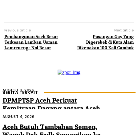
Previous article
Next article
Pembangunan Aceh Besar
Pasangan Gay Yang
Terkesan Lamban, Usman
Digerebek di Kuta Alam
Lamreueng : Nol Besar
Dikenakan 100 Kali Cambuk
AUGUST 9, 2026
BERITA TERKAIT
DPMPTSP Aceh Perkuat
Kemitraan Dagang antara Aceh
dan Malaysia
AUGUST 4, 2026
Aceh Butuh Tambahan Semen,
Wagub Dek Fadh Sampaikan ke