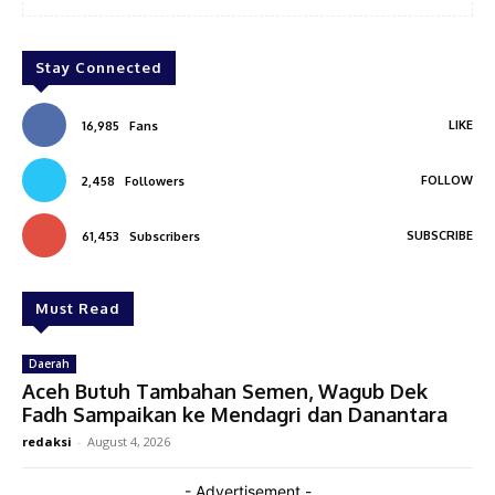
Stay Connected
LIKE
16,985
Fans
FOLLOW
2,458
Followers
SUBSCRIBE
61,453
Subscribers
Must Read
Daerah
Aceh Butuh Tambahan Semen, Wagub Dek
Fadh Sampaikan ke Mendagri dan Danantara
redaksi
-
August 4, 2026
- Advertisement -