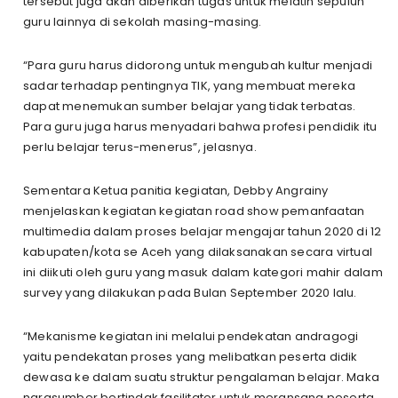
tersebut juga akan diberikan tugas untuk melatih sepuluh
guru lainnya di sekolah masing-masing.
“Para guru harus didorong untuk mengubah kultur menjadi
sadar terhadap pentingnya TIK, yang membuat mereka
dapat menemukan sumber belajar yang tidak terbatas.
Para guru juga harus menyadari bahwa profesi pendidik itu
perlu belajar terus-menerus”, jelasnya.
Sementara Ketua panitia kegiatan, Debby Angrainy
menjelaskan kegiatan kegiatan road show pemanfaatan
multimedia dalam proses belajar mengajar tahun 2020 di 12
kabupaten/kota se Aceh yang dilaksanakan secara virtual
ini diikuti oleh guru yang masuk dalam kategori mahir dalam
survey yang dilakukan pada Bulan September 2020 lalu.
“Mekanisme kegiatan ini melalui pendekatan andragogi
yaitu pendekatan proses yang melibatkan peserta didik
dewasa ke dalam suatu struktur pengalaman belajar. Maka
narasumber bertindak fasilitator untuk meransang peserta