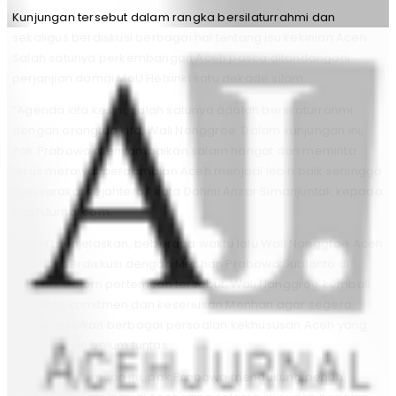
Kunjungan tersebut dalam rangka bersilaturrahmi dan
sekaligus berdiskusi berbagai hal tentang isu kekinian Aceh.
Salah satunya perkembangan Aceh pasca ditandangani
perjanjian damai MoU Helsinki satu dekade silam.
“Agenda kita kesini, salah satunya adalah bersilaturrahmi
dengan orangtua kita, Wali Nanggroe. Dalam kunjungan ini,
Pak Prabowo menyampaikan salam hangat dan meminta
terus merawat perdamaian Aceh menjadi lebih baik sehingga
masyarakat sejahtera,” kata Dahnil Anzar Simanjuntak kepada
AcehJurnal.com.
Dahnil menjelaskan, beberapa waktu lalu Wali Nanggroe Aceh
sempat berdiskusi dengan Menhan Prabowo Subianto di
Jakarta. Dalam pertemuan tersebut, Wali Nanggroe kembali
meminta komitmen dan keseriusan Menhan agar segera
menyelesaikan berbagai persoalan kekhususan Aceh yang
masih masih belum tuntas.
“Dalam pertemuan itu, pak Prabowo mendukung penuh