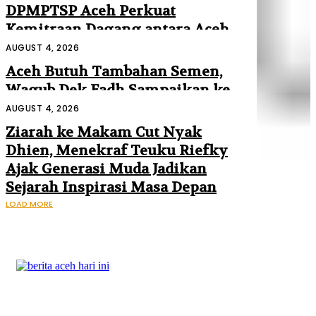
DPMPTSP Aceh Perkuat
Kemitraan Dagang antara Aceh
dan Malaysia
AUGUST 4, 2026
Aceh Butuh Tambahan Semen,
Wagub Dek Fadh Sampaikan ke
Mendagri dan Danantara
AUGUST 4, 2026
Ziarah ke Makam Cut Nyak
Dhien, Menekraf Teuku Riefky
Ajak Generasi Muda Jadikan
Sejarah Inspirasi Masa Depan
LOAD MORE