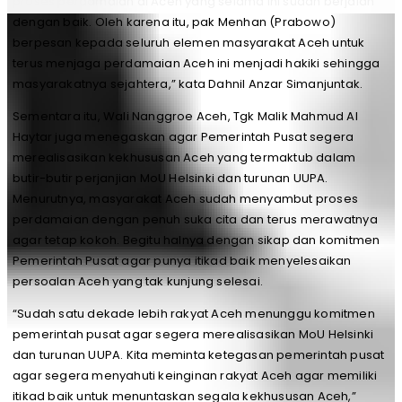
proses perdamaian di Aceh yang selama ini sudah berjalan
dengan baik. Oleh karena itu, pak Menhan (Prabowo)
berpesan kepada seluruh elemen masyarakat Aceh untuk
terus menjaga perdamaian Aceh ini menjadi hakiki sehingga
masyarakatnya sejahtera,” kata Dahnil Anzar Simanjuntak.
Sementara itu, Wali Nanggroe Aceh, Tgk Malik Mahmud Al
Haytar juga menegaskan agar Pemerintah Pusat segera
merealisasikan kekhususan Aceh yang termaktub dalam
butir-butir perjanjian MoU Helsinki dan turunan UUPA.
Menurutnya, masyarakat Aceh sudah menyambut proses
perdamaian dengan penuh suka cita dan terus merawatnya
agar tetap kokoh. Begitu halnya dengan sikap dan komitmen
Pemerintah Pusat agar punya itikad baik menyelesaikan
persoalan Aceh yang tak kunjung selesai.
“Sudah satu dekade lebih rakyat Aceh menunggu komitmen
pemerintah pusat agar segera merealisasikan MoU Helsinki
dan turunan UUPA. Kita meminta ketegasan pemerintah pusat
agar segera menyahuti keinginan rakyat Aceh agar memiliki
itikad baik untuk menuntaskan segala kekhususan Aceh,”