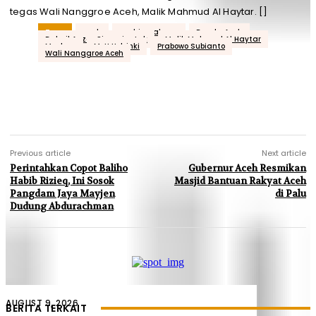
tegas Wali Nanggroe Aceh, Malik Mahmud Al Haytar. []
Tags
aceh
acehjurnal.com
Banda Aceh
Dahnil Anzar Simanjuntak
Malik Mahmud Al Haytar
Menhan
MoU Helsinki
Prabowo Subianto
Wali Nanggroe Aceh
Previous article
Next article
Perintahkan Copot Baliho
Gubernur Aceh Resmikan
Habib Rizieq, Ini Sosok
Masjid Bantuan Rakyat Aceh
Pangdam Jaya Mayjen
di Palu
Dudung Abdurachman
AUGUST 9, 2026
BERITA TERKAIT