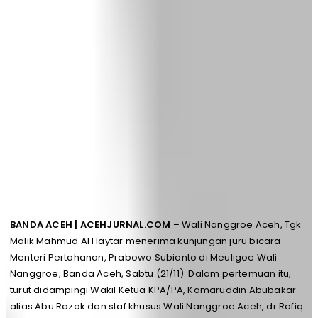
BANDA ACEH | ACEHJURNAL.COM
– Wali Nanggroe Aceh, Tgk
Malik Mahmud Al Haytar menerima kunjungan juru bicara
Menteri Pertahanan, Prabowo Subianto di Meuligoe Wali
Nanggroe, Banda Aceh, Sabtu (21/11). Dalam pertemuan itu,
turut didampingi Wakil Ketua KPA/PA, Kamaruddin Abubakar
alias Abu Razak dan staf khusus Wali Nanggroe Aceh, dr Rafiq.