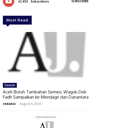
SUBSCRIBE
61,453
Subscribers
Must Read
Daerah
Aceh Butuh Tambahan Semen, Wagub Dek
Fadh Sampaikan ke Mendagri dan Danantara
redaksi
-
August 4, 2026
- Advertisement -