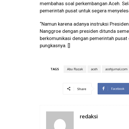
membahas soal perkembangan Aceh. Selam
pemerintah pusat untuk segera menyelesa
“Namun karena adanya instruksi Presiden
Nanggroe dengan presiden ditunda semen
berkomunikasi dengan pemerintah pusat
pungkasnya. []
TAGS
Abu Razak
aceh
acehjurnal.com
Facebook
Share
redaksi