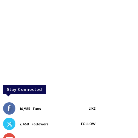
Stay Connected
LIKE
16,985
Fans
FOLLOW
2,458
Followers