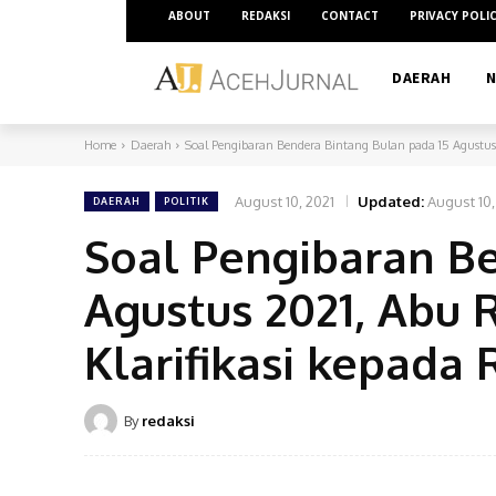
ABOUT
REDAKSI
CONTACT
PRIVACY POLI
DAERAH
N
Home
Daerah
Soal Pengibaran Bendera Bintang Bulan pada 15 Agustus 
August 10, 2021
Updated:
August 10,
DAERAH
POLITIK
Soal Pengibaran B
Agustus 2021, Abu 
Klarifikasi kepada
By
redaksi