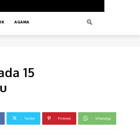
IK
AGAMA
ada 15
lu
Twitter
Pinterest
WhatsApp