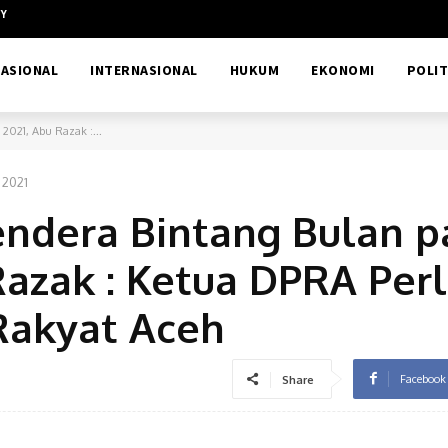
CY
ASIONAL
INTERNASIONAL
HUKUM
EKONOMI
POLIT
2021, Abu Razak :...
 2021
endera Bintang Bulan p
Razak : Ketua DPRA Per
 Rakyat Aceh
Facebook
Share