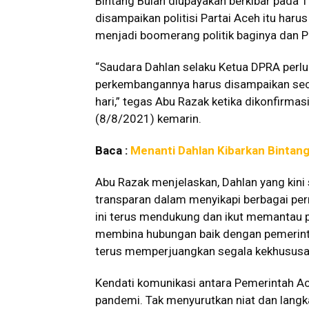
Bintang Bulan diupayakan berkibar pada
disampaikan politisi Partai Aceh itu haru
menjadi boomerang politik baginya dan P
“Saudara Dahlan selaku Ketua DPRA perlu 
perkembangannya harus disampaikan seca
hari,” tegas Abu Razak ketika dikonfirm
(8/8/2021) kemarin.
Baca :
Menanti Dahlan Kibarkan Bintan
Abu Razak menjelaskan, Dahlan yang kini 
transparan dalam menyikapi berbagai pe
ini terus mendukung dan ikut memantau pe
membina hubungan baik dengan pemerint
terus memperjuangkan segala kekhususa
Kendati komunikasi antara Pemerintah 
pandemi. Tak menyurutkan niat dan langk