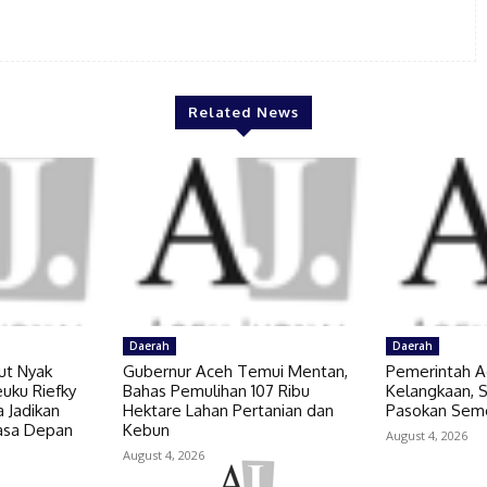
Related News
Daerah
Daerah
ut Nyak
Gubernur Aceh Temui Mentan,
Pemerintah A
uku Riefky
Bahas Pemulihan 107 Ribu
Kelangkaan,
 Jadikan
Hektare Lahan Pertanian dan
Pasokan Sem
Masa Depan
Kebun
August 4, 2026
August 4, 2026