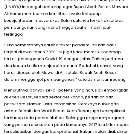
(UNAYA) ini sangat berharap agar Bupati Aceh Besar, Mawardi
Ali harus memberikan kontribusi nyata terhadap
kesejahteraan masyarakat. Salah satunya terkait akselerasi
pembangunan yang mana hingga saat ini masih jauh
tertinggal.
“Jika hambatannya karena faktor pandemi, itu kan baru
terjadi di awal tahun 2020. Itu juga tidak memiliki roadmap
terkait penanganan Covid-19 dengan jelas. Tahun pertama
dan kedua ketika menjabat kemana. Padahal banyak yang
harus dipacu oleh Mawardi Ali selaku Bupati Aceh Besar
dalam menggenjot pembangunan,” kata Usman Lamreueng.
Menurutnya, banyak sekali potensi yang harus dikembangkan
di Aceh Besar, seperti sektor perikanan, pertanian dan
pariwisata. Namun justru terabaikan. Retaknya hubungan
antara Bupati dan Wakil Bupati Aceh Besar juga berimplikasi
terhadap roda pemerintahan. Sehingga program-program
yang pernah dicetuskan pada kampanye 2017 lalu tidak dapat
terealisasikan dengan komprehensif. Bukan malah disibukkan