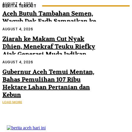
AUGUST 4, 2026
BERITA TERKAIT
Aceh Butuh Tambahan Semen,
Wagub Dek Fadh Sampaikan ke
Mendagri dan Danantara
AUGUST 4, 2026
Ziarah ke Makam Cut Nyak
Dhien, Menekraf Teuku Riefky
Ajak Generasi Muda Jadikan
Sejarah Inspirasi Masa Depan
AUGUST 4, 2026
Gubernur Aceh Temui Mentan,
Bahas Pemulihan 107 Ribu
Hektare Lahan Pertanian dan
Kebun
LOAD MORE