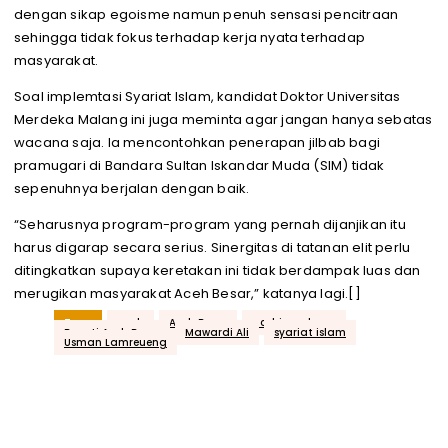
dengan sikap egoisme namun penuh sensasi pencitraan
sehingga tidak fokus terhadap kerja nyata terhadap
masyarakat.
Soal implemtasi Syariat Islam, kandidat Doktor Universitas
Merdeka Malang ini juga meminta agar jangan hanya sebatas
wacana saja. Ia mencontohkan penerapan jilbab bagi
pramugari di Bandara Sultan Iskandar Muda (SIM) tidak
sepenuhnya berjalan dengan baik.
“Seharusnya program-program yang pernah dijanjikan itu
harus digarap secara serius. Sinergitas di tatanan elit perlu
ditingkatkan supaya keretakan ini tidak berdampak luas dan
merugikan masyarakat Aceh Besar,” katanya lagi.[]
Tags
aceh
Aceh Besar
acehjurnal.com
Bupati Aceh Besar
Mawardi Ali
syariat islam
Usman Lamreueng