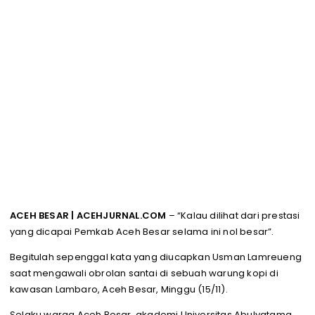
ACEH BESAR | ACEHJURNAL.COM
– “Kalau dilihat dari prestasi
yang dicapai Pemkab Aceh Besar selama ini nol besar”.
Begitulah sepenggal kata yang diucapkan Usman Lamreueng
saat mengawali obrolan santai di sebuah warung kopi di
kawasan Lambaro, Aceh Besar, Minggu (15/11).
Selaku warga Aceh Besar, akademi Universitas Abulyatama