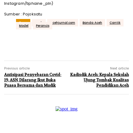
Instagram/tiphaine_pln)
Sumber : Pojoksatu
Tags
aceh
acehjurnal.com
Banda Aceh
Cantik
Model
Perancis
Previous article
Next article
Antisipasi Penyebaran Covid-
Kadisdik Aceh: Kepala Sekolah
19, ASN Dilarang Ikut Buka
Ujung Tombak Kualitas
Puasa Bersama dan Mudik
Pendidikan Aceh