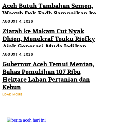
Aceh Butuh Tambahan Semen,
Wagub Dek Fadh Sampaikan ke
Mendagri dan Danantara
AUGUST 4, 2026
Ziarah ke Makam Cut Nyak
Dhien, Menekraf Teuku Riefky
Ajak Generasi Muda Jadikan
Sejarah Inspirasi Masa Depan
AUGUST 4, 2026
Gubernur Aceh Temui Mentan,
Bahas Pemulihan 107 Ribu
Hektare Lahan Pertanian dan
Kebun
LOAD MORE