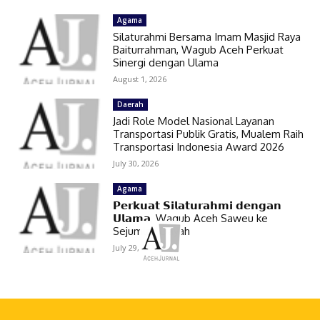
Agama
Silaturahmi Bersama Imam Masjid Raya
Baiturrahman, Wagub Aceh Perkuat
Sinergi dengan Ulama
August 1, 2026
Daerah
Jadi Role Model Nasional Layanan
Transportasi Publik Gratis, Mualem Raih
Transportasi Indonesia Award 2026
July 30, 2026
Agama
𝗣𝗲𝗿𝗸𝘂𝗮𝘁 𝗦𝗶𝗹𝗮𝘁𝘂𝗿𝗮𝗵𝗺𝗶 𝗱𝗲𝗻𝗴𝗮𝗻
𝗨𝗹𝗮𝗺𝗮, Wagub Aceh Saweu ke
Sejumlah Dayah
July 29, 2026