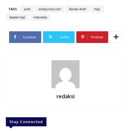
TAGS
aceh
acehjurnal.com
Banda Aceh
Haji
ibadah haji
indonesia
Facebook
Twitter
Pinterest
redaksi
Stay Connected