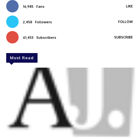
LIKE
16,985
Fans
FOLLOW
2,458
Followers
SUBSCRIBE
61,453
Subscribers
Must Read