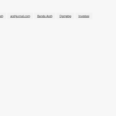
ceh
acehjurnal.com
Banda Aceh
Dpmptsp
Investasi
Twitter
Pinterest
WhatsApp