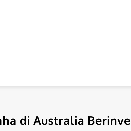
IONAL
INTERNASIONAL
HUKUM
EKONOMI
POLITI
a di Australia Berinves