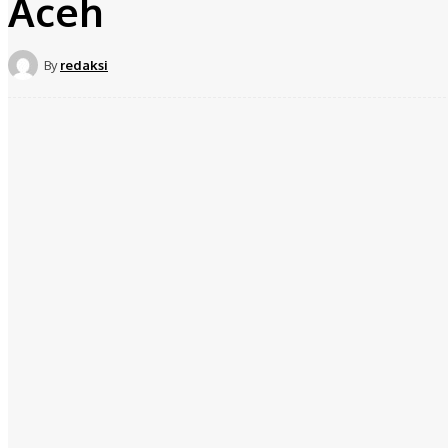
Aceh
By
redaksi
Share
Facebook
Twit