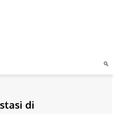
LAIN
K
AGAMA
tasi di