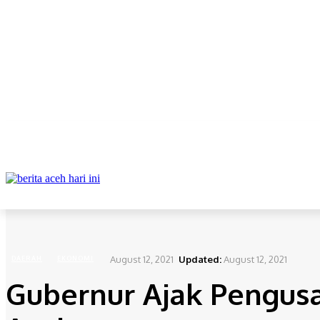
ABOUT
REDAKSI
CONTACT
PRIVACY POLICY
DAERAH
NAS
Home
Daerah
Gubernur Ajak Pengusaha di Australia Berinvestasi di Aceh
August 12, 2021
Updated:
August 12, 2021
DAERAH
EKONOMI
Gubernur Ajak Pengusah