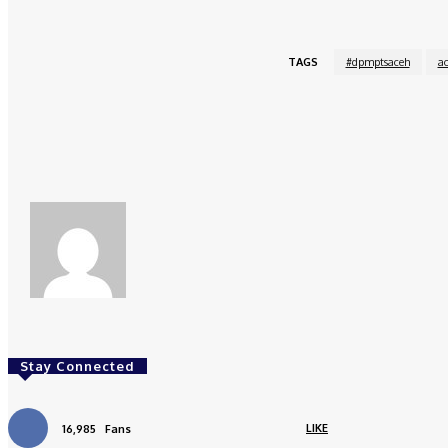
TAGS
#dpmptsaceh
a
Share
Facebook
redaksi
Stay Connected
LIKE
16,985
Fans