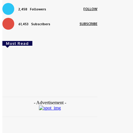
FOLLOW
2,458
Followers
SUBSCRIBE
61,453
Subscribers
Must Read
Daerah
Aceh Butuh Tambahan Semen, Wagub Dek
Fadh Sampaikan ke Mendagri dan Danantara
redaksi
-
August 4, 2026
- Advertisement -
Daerah