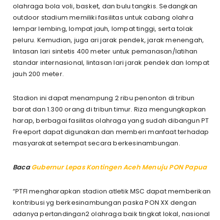
olahraga bola voli, basket, dan bulu tangkis. Sedangkan
outdoor stadium memiliki fasilitas untuk cabang olahra
lempar lembing, lompat jauh, lompat tinggi, serta tolak
peluru. Kemudian, juga ari jarak pendek, jarak menengah,
lintasan lari sintetis 400 meter untuk pemanasan/latihan
standar internasional, lintasan lari jarak pendek dan lompat
jauh 200 meter.
Stadion ini dapat menampung 2 ribu penonton di tribun
barat dan 1.300 orang di tribun timur. Riza mengungkapkan
harap, berbagai fasilitas olahraga yang sudah dibangun PT
Freeport dapat digunakan dan memberi manfaat terhadap
masyarakat setempat secara berkesinambungan.
Baca
Gubernur Lepas Kontingen Aceh Menuju PON Papua
“PTFI mengharapkan stadion atletik MSC dapat memberikan
kontribusi yg berkesinambungan paska PON XX dengan
adanya pertandingan2 olahraga baik tingkat lokal, nasional