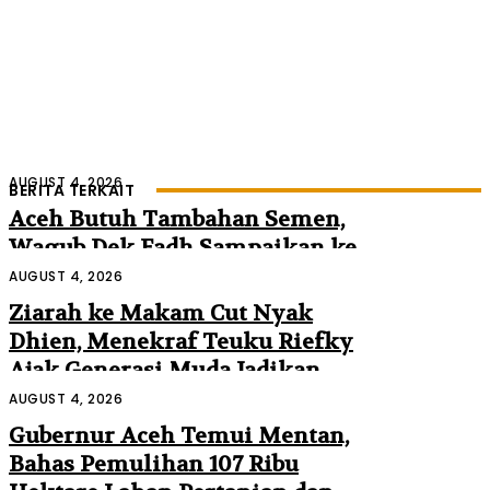
AUGUST 4, 2026
BERITA TERKAIT
Aceh Butuh Tambahan Semen,
Wagub Dek Fadh Sampaikan ke
Mendagri dan Danantara
AUGUST 4, 2026
Ziarah ke Makam Cut Nyak
Dhien, Menekraf Teuku Riefky
Ajak Generasi Muda Jadikan
Sejarah Inspirasi Masa Depan
AUGUST 4, 2026
Gubernur Aceh Temui Mentan,
Bahas Pemulihan 107 Ribu