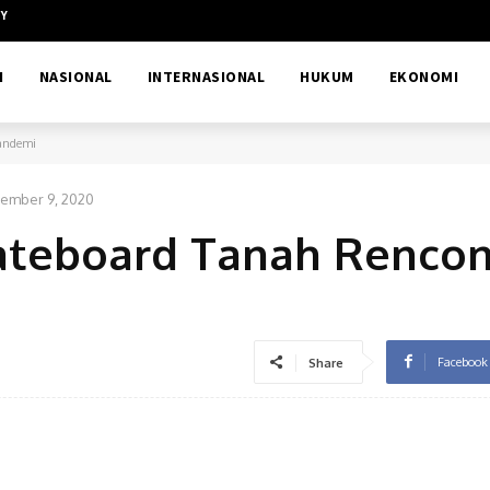
CY
H
NASIONAL
INTERNASIONAL
HUKUM
EKONOMI
 Pandemi
ember 9, 2020
kateboard Tanah Rencon
Facebook
Share