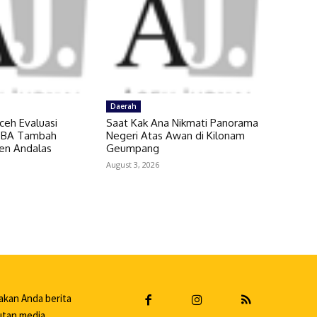
Daerah
ceh Evaluasi
Saat Kak Ana Nikmati Panorama
 SBA Tambah
Negeri Atas Awan di Kilonam
en Andalas
Geumpang
August 3, 2026
akan Anda berita
putan media