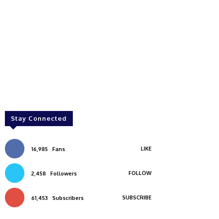
Stay Connected
LIKE
16,985
Fans
FOLLOW
2,458
Followers
SUBSCRIBE
61,453
Subscribers