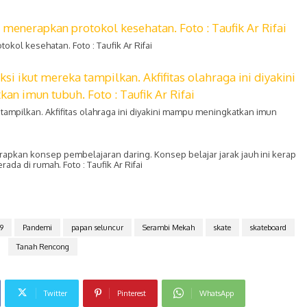
kol kesehatan. Foto : Taufik Ar Rifai
ampilkan. Akfifitas olahraga ini diyakini mampu meningkatkan imun
rapkan konsep pembelajaran daring. Konsep belajar jarak jauh ini kerap
a di rumah. Foto : Taufik Ar Rifai
9
Pandemi
papan seluncur
Serambi Mekah
skate
skateboard
Tanah Rencong
Twitter
Pinterest
WhatsApp