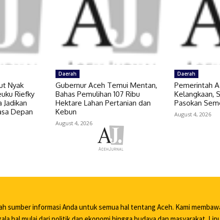
Daerah
Daerah
ut Nyak
Gubernur Aceh Temui Mentan,
Pemerintah A
uku Riefky
Bahas Pemulihan 107 Ribu
Kelangkaan,
 Jadikan
Hektare Lahan Pertanian dan
Pasokan Sem
Masa Depan
Kebun
August 4, 2026
August 4, 2026
lah sumber informasi Anda untuk semua hal tentang Aceh. Kami membaw
ala hal mulai dari politik dan ekonomi hingga budaya dan masyarakat. Li