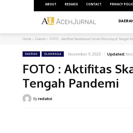
ABOUT
REDAKSI
CONTACT
PRIVACY POLI
DAERA
Home
Daerah
FOTO : Aktifitas Skateboard Tanah Rencong di Tengah
November 9, 2020
Updated:
Nov
DAERAH
OLAHRAGA
FOTO : Aktifitas S
Tengah Pandemi
By
redaksi