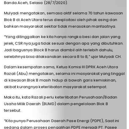
Banda Aceh, Selasa (28/7/2020).
Mulyadi mengatakan, semasa aktif selama 70 tahun kawasan
Blok B di Aceh Utara terus diexploitasi oleh pihak asing dan
bahkan masyarakat sekitar tidak merasakan manfaatnya.
“Yang ditinggalkan ke kita hanya rangka besi dan jalan yang
jelek, CSR nya juga tidak sesuai dengan apa yang dibutuhkan.
Jadi bagusnya Block B harus diambil alih terlebih dahulu,
selebihnya bisa dilaksanakan secara B to B,” ujar Mulyadi CH.
Dalam kesempatan sama, Ketua Komisi III DPRK Aceh Utara
Razali (Abu) mengatakan, selama ini masyarakat yang tinggal
di kawasan Blok B masih hidup di bawah garis kemiskinan,
akibat kurangnya keterlibatan masyarakat setempat.
Maka itu, kata Razali perlu keterlibatan Perusahaan/Badan
Usaha Milik Daerah (BUMD) dalam pengelolaan Blok B
tersebut.
“Kita punya Perusahaan Daerah Pase Energi (PDPE), Saat ini
sedang dalam proses pengalihan PDPE menjadi PT. Pasee