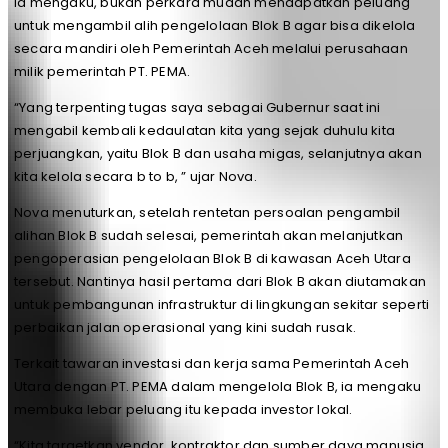
Ia mengaku, bukan perkara mudah mendapatkan peluang
untuk mengambil alih pengelolaan Blok B agar bisa dikelola
secara mandiri oleh Pemerintah Aceh melalui perusahaan
milik pemerintah PT. PEMA.
“Yang terpenting tugas saya sebagai Gubernur saat ini
mengabil kembali kedaulatan kita yang sejak duhulu kita
perjuangkan, yaitu Blok B dan usaha migas, selanjutnya akan
kita kelola secara b to b, ” ujar Nova.
Nova menuturkan, setelah rentetan persoalan pengambil
alihan Blok B sudah selesai, pemerintah akan melanjutkan
pengoperasian pengelolaan Blok B di kawasan Aceh Utara
tersebut. Nantinya hasil pertama dari Blok B akan diutamakan
untuk pembangunan infrastruktur di lingkungan sekitar seperti
perbaikan jalan operasional yang kini sudah rusak.
Terkait tawaran investasi dan kerja sama Pemerintah Aceh
Utara dengan PT. PEMA dalam mengelola Blok B, ia mengaku
membuka lebar peluang itu kepada investor lokal.
“Kita targetkan vendor, kontraktor dan sumber daya manusia