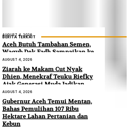
AUGUST 4, 2026
BERITA TERKAIT
Aceh Butuh Tambahan Semen,
Wagub Dek Fadh Sampaikan ke
Mendagri dan Danantara
AUGUST 4, 2026
Ziarah ke Makam Cut Nyak
Dhien, Menekraf Teuku Riefky
Ajak Generasi Muda Jadikan
Sejarah Inspirasi Masa Depan
AUGUST 4, 2026
Gubernur Aceh Temui Mentan,
Bahas Pemulihan 107 Ribu
Hektare Lahan Pertanian dan
Kebun