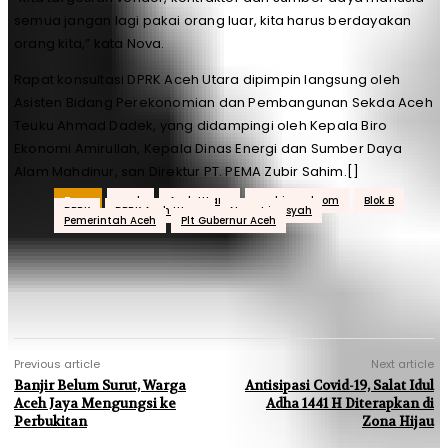
semua jangan lagi pakai orang luar, kita harus berdayakan
orang kita,” kata Nova.
Rapat konsultasi DPRK Aceh Utara dipimpin langsung oleh
Asisten Bidang Perekonomian dan Pembangunan Sekda Aceh
Teuku Ahmad Dadek, yang didampingi oleh Kepala Biro
Ekonomi Amirullah, Kepala Dinas Energi dan Sumber Daya
Alam Mahdinur, san Direktur PT. PEMA Zubir Sahim.[]
Tags
aceh
Aceh Utara
acehjurnal.com
Blok B
DPRK
DPRK Aceh Utara
Nova Iriansyah
Pemerintah Aceh
Plt Gubernur Aceh
Previous article
Next article
Banjir Belum Surut, Warga
Antisipasi Covid-19, Salat Idul
Aceh Jaya Mengungsi ke
Adha 1441 H Diterapkan di
Perbukitan
Zona Hijau