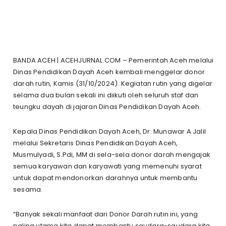
BANDA ACEH | ACEHJURNAL.COM – Pemerintah Aceh melalui
Dinas Pendidikan Dayah Aceh kembali menggelar donor
darah rutin, Kamis (31/10/2024). Kegiatan rutin yang digelar
selama dua bulan sekali ini diikuti oleh seluruh staf dan
teungku dayah di jajaran Dinas Pendidikan Dayah Aceh.
Kepala Dinas Pendidikan Dayah Aceh, Dr. Munawar A Jalil
melalui Sekretaris Dinas Pendidikan Dayah Aceh,
Musmulyadi, S.Pdi, MM di sela-sela donor darah mengajak
semua karyawan dan karyawati yang memenuhi syarat
untuk dapat mendonorkan darahnya untuk membantu
sesama.
“Banyak sekali manfaat dari Donor Darah rutin ini, yang
paling utama kita dapat membantu saudara-saudara kita