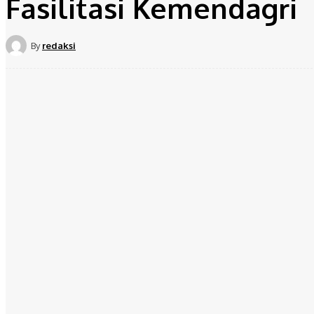
Fasilitasi Kemendagri
By
redaksi
Share
Facebook
Twit