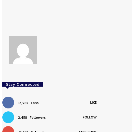
Share
Facebook
redaksi
Stay Connected
LIKE
16,985
Fans
FOLLOW
2,458
Followers