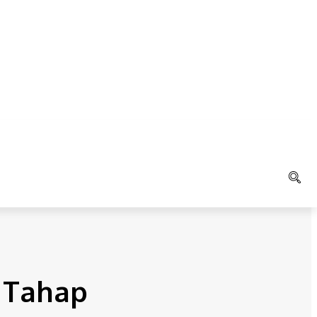
LAIN
K
AGAMA
 Tahap