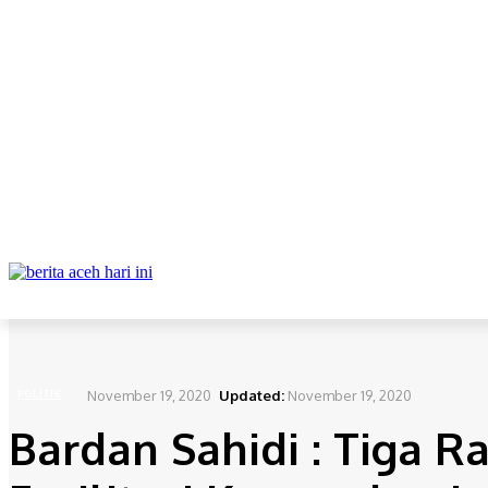
ABOUT
REDAKSI
CONTACT
PRIVACY POLICY
DAERAH
NAS
Home
Politik
Bardan Sahidi : Tiga Rancangan Qanun Masuk Tahap Fasilitasi Kemenda
November 19, 2020
Updated:
November 19, 2020
POLITIK
Bardan Sahidi : Tiga