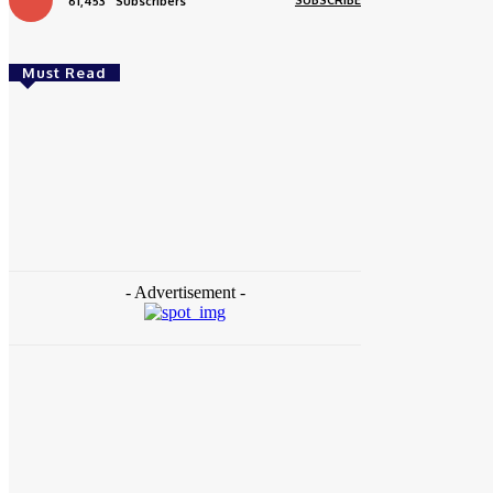
SUBSCRIBE
61,453
Subscribers
Must Read
Daerah
Aceh Butuh Tambahan Semen, Wagub Dek
Fadh Sampaikan ke Mendagri dan Danantara
redaksi
-
August 4, 2026
- Advertisement -
Daerah
Ziarah ke Makam Cut Nyak Dhien, Menekraf
Teuku Riefky Ajak Generasi Muda Jadikan
Sejarah Inspirasi Masa Depan
August 4, 2026