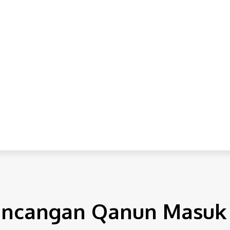
IONAL
INTERNASIONAL
HUKUM
EKONOMI
POLITI
gri
 Rancangan Qanun Masuk