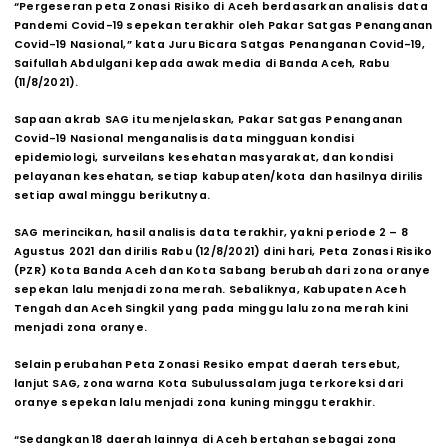
“Pergeseran peta Zonasi Risiko di Aceh berdasarkan analisis data
Pandemi Covid-19 sepekan terakhir oleh Pakar Satgas Penanganan
Covid-19 Nasional,” kata Juru Bicara Satgas Penanganan Covid-19,
Saifullah Abdulgani kepada awak media di Banda Aceh, Rabu
(11/8/2021).
Sapaan akrab SAG itu menjelaskan, Pakar Satgas Penanganan
Covid-19 Nasional menganalisis data mingguan kondisi
epidemiologi, surveilans kesehatan masyarakat, dan kondisi
pelayanan kesehatan, setiap kabupaten/kota dan hasilnya dirilis
setiap awal minggu berikutnya.
SAG merincikan, hasil analisis data terakhir, yakni periode 2 – 8
Agustus 2021 dan dirilis Rabu (12/8/2021) dini hari, Peta Zonasi Risiko
(PZR) Kota Banda Aceh dan Kota Sabang berubah dari zona oranye
sepekan lalu menjadi zona merah. Sebaliknya, Kabupaten Aceh
Tengah dan Aceh Singkil yang pada minggu lalu zona merah kini
menjadi zona oranye.
Selain perubahan Peta Zonasi Resiko empat daerah tersebut,
lanjut SAG, zona warna Kota Subulussalam juga terkoreksi dari
oranye sepekan lalu menjadi zona kuning minggu terakhir.
“Sedangkan 18 daerah lainnya di Aceh bertahan sebagai zona