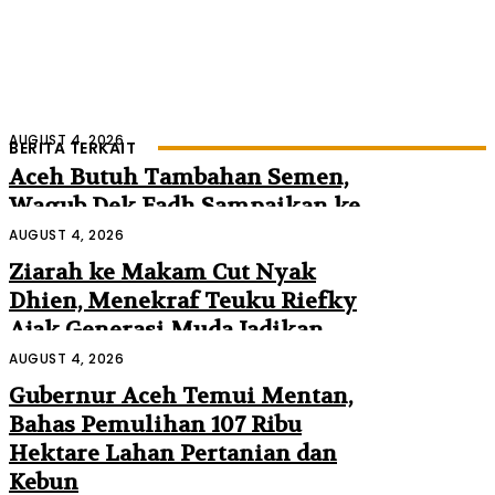
AUGUST 4, 2026
BERITA TERKAIT
Aceh Butuh Tambahan Semen,
Wagub Dek Fadh Sampaikan ke
Mendagri dan Danantara
AUGUST 4, 2026
Ziarah ke Makam Cut Nyak
Dhien, Menekraf Teuku Riefky
Ajak Generasi Muda Jadikan
Sejarah Inspirasi Masa Depan
AUGUST 4, 2026
Gubernur Aceh Temui Mentan,
Bahas Pemulihan 107 Ribu
Hektare Lahan Pertanian dan
Kebun