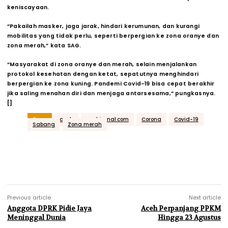
keniscayaan.
“Pakailah masker, jaga jarak, hindari kerumunan, dan kurangi
mobilitas yang tidak perlu, seperti berpergian ke zona oranye dan
zona merah,” kata SAG.
“Masyarakat di zona oranye dan merah, selain menjalankan
protokol kesehatan dengan ketat, sepatutnya menghindari
berpergian ke zona kuning. Pandemi Covid-19 bisa cepat berakhir
jika saling menahan diri dan menjaga antarsesama,” pungkasnya.
[]
Tags
aceh
acehjurnal.com
Corona
Covid-19
Sabang
Zona merah
Previous article
Next article
Anggota DPRK Pidie Jaya
Aceh Perpanjang PPKM
Meninggal Dunia
Hingga 23 Agustus