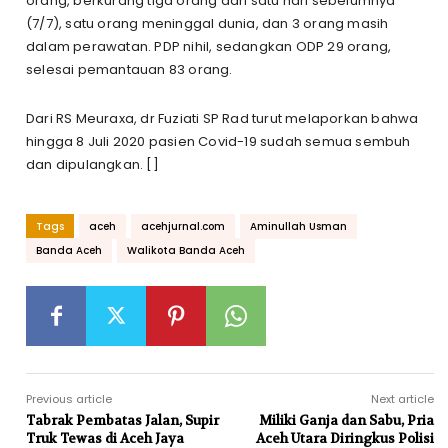
orang, berkurang tiga orang dari satu hari sebelumnya
(7/7), satu orang meninggal dunia, dan 3 orang masih
dalam perawatan. PDP nihil, sedangkan ODP 29 orang,
selesai pemantauan 83 orang.
Dari RS Meuraxa, dr Fuziati SP Rad turut melaporkan bahwa
hingga 8 Juli 2020 pasien Covid-19 sudah semua sembuh
dan dipulangkan. []
Tags
aceh
acehjurnal.com
Aminullah Usman
Banda Aceh
Walikota Banda Aceh
Previous article
Next article
Tabrak Pembatas Jalan, Supir
Miliki Ganja dan Sabu, Pria
Truk Tewas di Aceh Jaya
Aceh Utara Diringkus Polisi