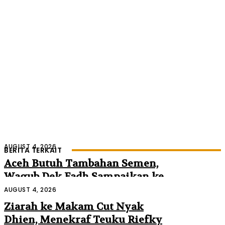
AUGUST 4, 2026
BERITA TERKAIT
Aceh Butuh Tambahan Semen,
Wagub Dek Fadh Sampaikan ke
Mendagri dan Danantara
AUGUST 4, 2026
Ziarah ke Makam Cut Nyak
Dhien, Menekraf Teuku Riefky