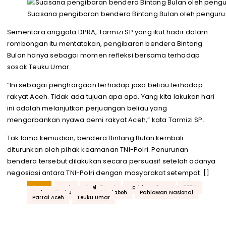
Suasana pengibaran bendera Bintang Bulan oleh pengurus 
Sementara anggota DPRA, Tarmizi SP yang ikut hadir dalam
rombongan itu mentatakan, pengibaran bendera Bintang
Bulan hanya sebagai momen refleksi bersama terhadap
sosok Teuku Umar.
“Ini sebagai penghargaan terhadap jasa beliau terhadap
rakyat Aceh. Tidak ada tujuan apa apa. Yang kita lakukan hari
ini adalah melanjutkan perjuangan beliau yang
mengorbankan nyawa demi rakyat Aceh,” kata Tarmizi SP.
Tak lama kemudian, bendera Bintang Bulan kembali
diturunkan oleh pihak keamanan TNI-Polri. Penurunan
bendera tersebut dilakukan secara persuasif setelah adanya
negosiasi antara TNI-Polri dengan masyarakat setempat. []
Tags
aceh
Aceh Barat
acehjurnal.com
DPRA
Makam Teuku Umar
Meulaboh
Pahlawan Nasional
Partai Aceh
Teuku Umar