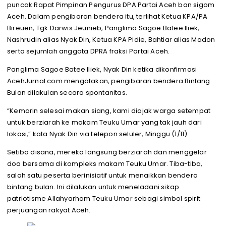
puncak Rapat Pimpinan Pengurus DPA Partai Aceh ban sigom
Aceh. Dalam pengibaran bendera itu, terlihat Ketua KPA/PA
Bireuen, Tgk Darwis Jeunieb, Panglima Sagoe Batee Iliek,
Nashrudin alias Nyak Din, Ketua KPA Pidie, Bahtiar alias Madon
serta sejumlah anggota DPRA fraksi Partai Aceh.
Panglima Sagoe Batee Iliek, Nyak Din ketika dikonfirmasi
AcehJurnal.com mengatakan, pengibaran bendera Bintang
Bulan dilakulan secara spontanitas.
“Kemarin selesai makan siang, kami diajak warga setempat
untuk berziarah ke makam Teuku Umar yang tak jauh dari
lokasi,” kata Nyak Din via telepon seluler, Minggu (1/11).
Setiba disana, mereka langsung berziarah dan menggelar
doa bersama di kompleks makam Teuku Umar. Tiba-tiba,
salah satu peserta berinisiatif untuk menaikkan bendera
bintang bulan. Ini dilalukan untuk meneladani sikap
patriotisme Allahyarham Teuku Umar sebagi simbol spirit
perjuangan rakyat Aceh.