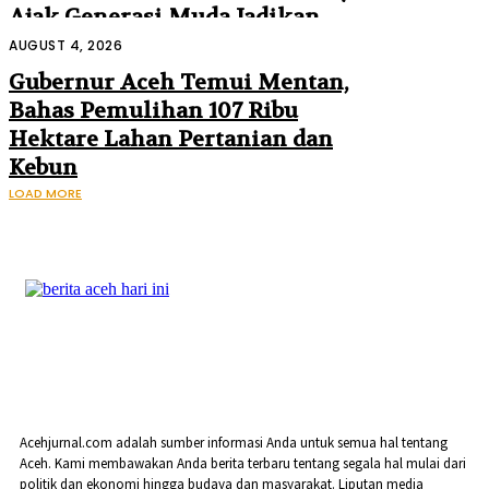
Ajak Generasi Muda Jadikan
Sejarah Inspirasi Masa Depan
AUGUST 4, 2026
Gubernur Aceh Temui Mentan,
Bahas Pemulihan 107 Ribu
Hektare Lahan Pertanian dan
Kebun
LOAD MORE
Acehjurnal.com adalah sumber informasi Anda untuk semua hal tentang
Aceh. Kami membawakan Anda berita terbaru tentang segala hal mulai dari
politik dan ekonomi hingga budaya dan masyarakat. Liputan media