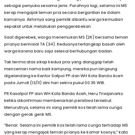
sebagai penyuka sesama jenis. Parahnya lagi, selama ini MS
kerap mengajak teman pria secara bergantian ke dalam
kamarnya. Akhirnya sang pemilik dibantu warga kemudian
sepakat untuk melakukan penggerebekan.
Saat digerebek, warga menemukan MS (26) bersama teman
prianya berinisial TA (34). Keduanya tertangkap basah oleh
warga karena baru saja selesai berhubungan badan.
Tak terima atas sikap kedua pria yang dianggap telah
mencemari nama baik kampung, mereka pun langsung
digelandang ke Kantor Satpol PP dan WH Kota Banda Aceh
pada Jumat (13/11) dini hari sekira pukul 00.35 WIB.
Plt Kasatpol PP dan WH Kota Banda Aceh, Heru Triwijanarko
ketika dikonfirmasi membenarkan peristiwa tersebut.
Menurutnya, selama ini sang pemilik kos telah lama curiga
dengan gerak gerik MS.
“Benar. Selama ini pemilik kos telah lama curiga terhadap MS
yang kerap mengajak teman prianya ke kamar kosnya,” kata