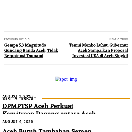
Previous article
Next article
Gempa 5,3 Magnitudo
Temui Menko Luhut, Gubernur
Guncang Banda Aceh, Tidak
Aceh Sampaikan Proposal
Berpotensi Tsunami
Investasi UEA di Aceh Singkil
AUGUST 9, 2026
BERITA TERKAIT
DPMPTSP Aceh Perkuat
Kemitraan Dagang antara Aceh
dan Malaysia
AUGUST 4, 2026
Aceh Butuh Tambahan Semen,