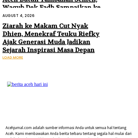
Wagub Dek Fadh Sampaikan ke
Mendagri dan Danantara
AUGUST 4, 2026
Ziarah ke Makam Cut Nyak
Dhien, Menekraf Teuku Riefky
Ajak Generasi Muda Jadikan
Sejarah Inspirasi Masa Depan
LOAD MORE
Acehjurnal.com adalah sumber informasi Anda untuk semua hal tentang
Aceh. Kami membawakan Anda berita terbaru tentang segala hal mulai dari