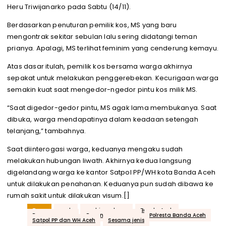
Heru Triwijanarko pada Sabtu (14/11).
Berdasarkan penuturan pemilik kos, MS yang baru
mengontrak sekitar sebulan lalu sering didatangi teman
prianya. Apalagi, MS terlihat feminim yang cenderung kemayu.
Atas dasar itulah, pemilik kos bersama warga akhirnya
sepakat untuk melakukan penggerebekan. Kecurigaan warga
semakin kuat saat mengedor-ngedor pintu kos milik MS.
“Saat digedor-gedor pintu, MS agak lama membukanya. Saat
dibuka, warga mendapatinya dalam keadaan setengah
telanjang,” tambahnya.
Saat diinterogasi warga, keduanya mengaku sudah
melakukan hubungan liwath. Akhirnya kedua langsung
digelandang warga ke kantor Satpol PP/WH kota Banda Aceh
untuk dilakukan penahanan. Keduanya pun sudah dibawa ke
rumah sakit untuk dilakukan visum.[]
Tags
aceh
acehjurnal.com
Banda Aceh
Pasangan gay
Pasangan mesum
Polresta Banda Aceh
Satpol PP dan WH Aceh
Sesama jenis