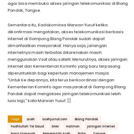
agar bisa membuka akses jaringan telekomunikasi di Blang
Pandak, Tangse.
Sementara itu, Kadiskominsa Marwan Yusuf ketika
dikonfirmasi mengatakan, akses telekomunikasi berbasis
internet di Gampong Blang Pandak sudah dapat
dimanfaatkan masyarakat. Hanya saja, jariangan
internetnya masih terbatas dikarenakan masih
menggunakan Vsat atau satelit. Menurutnya, akses jaringan
internet dari Kementerian Kominfo yang baru terpasang
diperuntukkan bagi keperluan manajemen masjid.
“Untuk ke depannya, kita terus berkoordinasi dengan
Kementerian Kominfo agar masyarakat di Gampong Blang
Pandak dapat mengakses jaringan telekomunikasi lebih
luas lagi,” kata Marwan Yusuf. []
Tags
aceh
acehjurnal.com
Blang Pandak
Fadhlullah TM Daud
GAM
Halimon
jaringan internet
Nova Iriansyah
Pemerintah Aceh
Pidie
Tangse