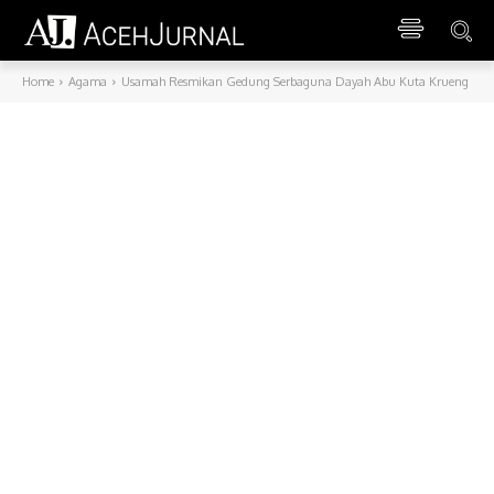
Home
Agama
Usamah Resmikan Gedung Serbaguna Dayah Abu Kuta Krueng