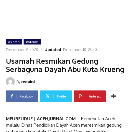
AGAMA
DAERAH
December 9, 2020
Updated:
December 10, 2020
Usamah Resmikan Gedung
Serbaguna Dayah Abu Kuta Krueng
By
redaksi
Facebook
Twitter
Pinterest
MEUREUDUE | ACEHJURNAL.COM
– Pemerintah Aceh
melalui Dinas Pendidikan Dayah Aceh meresmikan gedung
serbaguna kompleks Dayah Darul Munawwarah Kuta