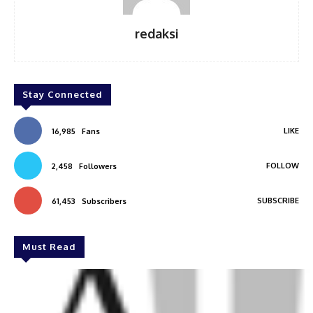
redaksi
Stay Connected
LIKE
16,985
Fans
FOLLOW
2,458
Followers
SUBSCRIBE
61,453
Subscribers
Must Read