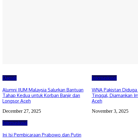
August 4, 2026
Daerah
Pemerintah Aceh Evaluasi Kelangkaan, SBA
Tambah Pasokan Semen Andalas
August 4, 2026
Daerah
Internasional
Alumni IIUM Malaysia Salurkan Bantuan
WNA Pakistan Diduga 
Tahap Kedua untuk Korban Banjir dan
Tinggal, Diamankan Im
Longsor Aceh
Aceh
December 27, 2025
November 3, 2025
Internasional
Ini Isi Pembicaraan Prabowo dan Putin