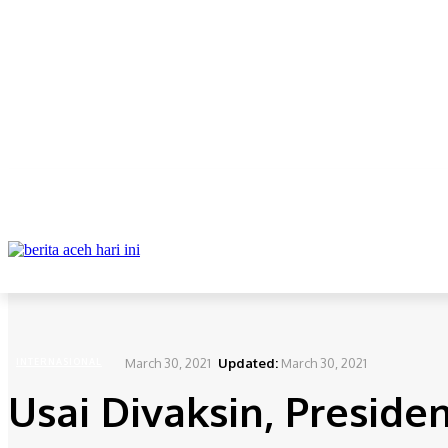
ABOUT
REDAKSI
CONTACT
PRIVACY POLICY
DAERAH
NAS
Home
Internasional
Usai Divaksin, Presiden Pakistan Positif Covid-19
March 30, 2021
Updated:
March 30, 2021
INTERNASIONAL
Usai Divaksin, Presiden