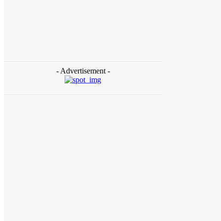
Daerah
Aceh Butuh Tambahan Semen, Wagub Dek
Fadh Sampaikan ke Mendagri dan Danantara
redaksi
-
August 4, 2026
- Advertisement -
Daerah
Ziarah ke Makam Cut Nyak Dhien, Menekraf
Teuku Riefky Ajak Generasi Muda Jadikan
Sejarah Inspirasi Masa Depan
August 4, 2026
Daerah
Gubernur Aceh Temui Mentan, Bahas
Pemulihan 107 Ribu Hektare Lahan Pertanian
dan Kebun