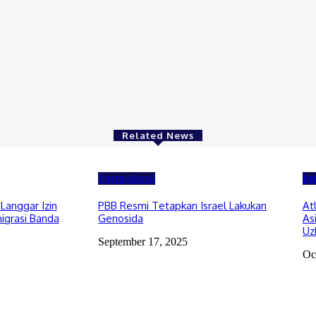
Related News
Internasional
Int
Langgar Izin
PBB Resmi Tetapkan Israel Lakukan
At
igrasi Banda
Genosida
As
Uz
September 17, 2025
Oc