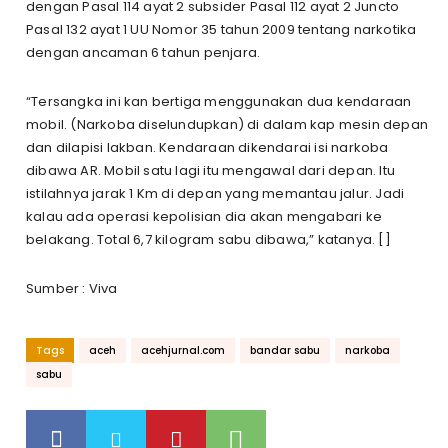
dengan Pasal 114 ayat 2 subsider Pasal 112 ayat 2 Juncto
Pasal 132 ayat 1 UU Nomor 35 tahun 2009 tentang narkotika
dengan ancaman 6 tahun penjara.
“Tersangka ini kan bertiga menggunakan dua kendaraan
mobil. (Narkoba diselundupkan) di dalam kap mesin depan
dan dilapisi lakban. Kendaraan dikendarai isi narkoba
dibawa AR. Mobil satu lagi itu mengawal dari depan. Itu
istilahnya jarak 1 Km di depan yang memantau jalur. Jadi
kalau ada operasi kepolisian dia akan mengabari ke
belakang. Total 6,7 kilogram sabu dibawa,” katanya. []
Sumber : Viva
Tags
aceh
acehjurnal.com
bandar sabu
narkoba
sabu