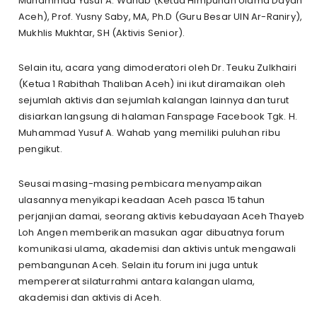
Muhammad Yusuf A. Wahab (Ketua Himpunan Ulama Dayah
Aceh), Prof. Yusny Saby, MA, Ph.D (Guru Besar UIN Ar-Raniry),
Mukhlis Mukhtar, SH (Aktivis Senior).
Selain itu, acara yang dimoderatori oleh Dr. Teuku Zulkhairi
(Ketua 1 Rabithah Thaliban Aceh) ini ikut diramaikan oleh
sejumlah aktivis dan sejumlah kalangan lainnya dan turut
disiarkan langsung di halaman Fanspage Facebook Tgk. H.
Muhammad Yusuf A. Wahab yang memiliki puluhan ribu
pengikut.
Seusai masing-masing pembicara menyampaikan
ulasannya menyikapi keadaan Aceh pasca 15 tahun
perjanjian damai, seorang aktivis kebudayaan Aceh Thayeb
Loh Angen memberikan masukan agar dibuatnya forum
komunikasi ulama, akademisi dan aktivis untuk mengawali
pembangunan Aceh. Selain itu forum ini juga untuk
mempererat silaturrahmi antara kalangan ulama,
akademisi dan aktivis di Aceh.