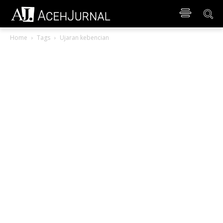
Home
Tags
Ujaran kebencian