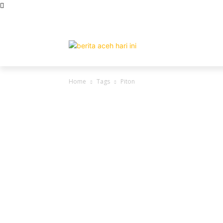
ABOUT
REDAKSI
CONTACT
PRIVACY POLI
DAERAH
N
Home
Tags
Piton