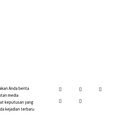
akan Anda berita
putan media
uat keputusan yang
da kejadian terbaru