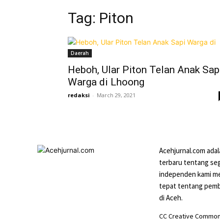
Tag: Piton
Daerah
Heboh, Ular Piton Telan Anak Sap
Warga di Lhoong
redaksi
-
March 29, 2021
Acehjurnal.com ada
terbaru tentang seg
independen kami me
tepat tentang pemba
di Aceh.
CC Creative Commons