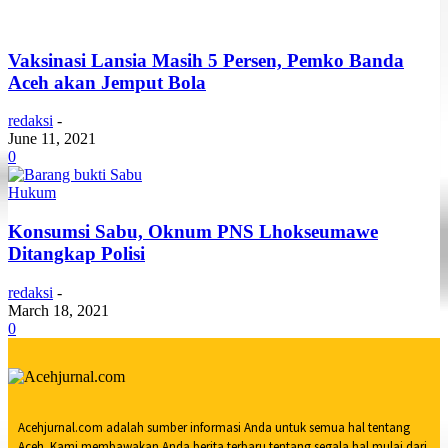
Vaksinasi Lansia Masih 5 Persen, Pemko Banda
Aceh akan Jemput Bola
redaksi
-
June 11, 2021
0
Hukum
Konsumsi Sabu, Oknum PNS Lhokseumawe
Ditangkap Polisi
redaksi
-
March 18, 2021
0
Acehjurnal.com adalah sumber informasi Anda untuk semua hal tentang
Aceh. Kami membawakan Anda berita terbaru tentang segala hal mulai dari