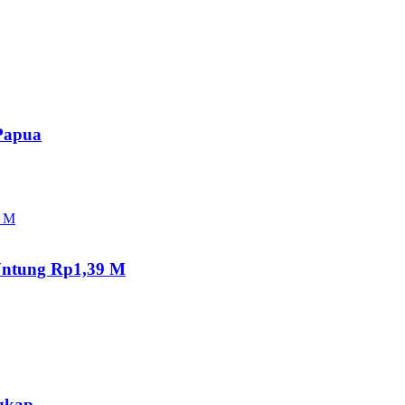
Papua
Untung Rp1,39 M
gkap