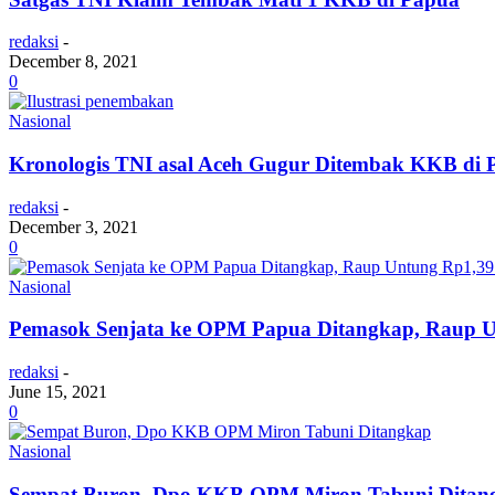
redaksi
-
December 8, 2021
0
Nasional
Kronologis TNI asal Aceh Gugur Ditembak KKB di 
redaksi
-
December 3, 2021
0
Nasional
Pemasok Senjata ke OPM Papua Ditangkap, Raup 
redaksi
-
June 15, 2021
0
Nasional
Sempat Buron, Dpo KKB OPM Miron Tabuni Ditan