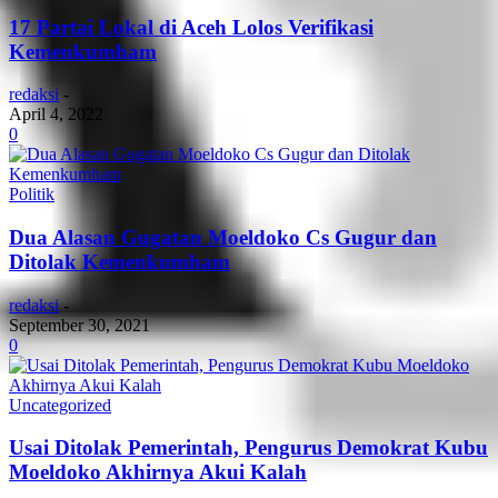
17 Partai Lokal di Aceh Lolos Verifikasi
Kemenkumham
redaksi
-
April 4, 2022
0
Politik
Dua Alasan Gugatan Moeldoko Cs Gugur dan
Ditolak Kemenkumham
redaksi
-
September 30, 2021
0
Uncategorized
Usai Ditolak Pemerintah, Pengurus Demokrat Kubu
Moeldoko Akhirnya Akui Kalah