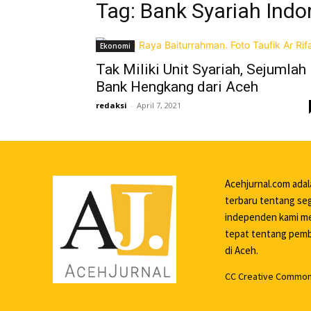
Tag: Bank Syariah Indo
Ekonomi
Tak Miliki Unit Syariah, Sejumlah
Bank Hengkang dari Aceh
redaksi
-
April 7, 2021
Acehjurnal.com ada
terbaru tentang seg
independen kami me
tepat tentang pemba
di Aceh.
CC Creative Commons