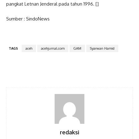
pangkat Letnan Jenderal pada tahun 1996. []
Sumber : SindoNews
TAGS
aceh
acehjurnal.com
GAM
Syarwan Hamid
Facebook
Twitter
Pinterest
WhatsA
redaksi