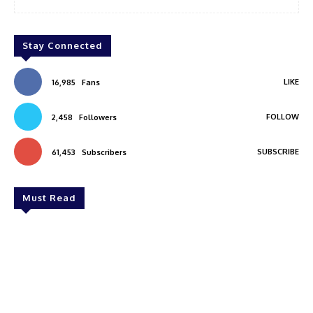
Stay Connected
LIKE
16,985
Fans
FOLLOW
2,458
Followers
SUBSCRIBE
61,453
Subscribers
Must Read