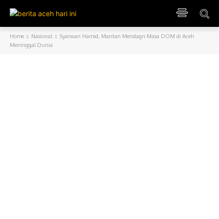
Home
Nasional
Syarwan Hamid, Mantan Mendagri Masa DOM di Aceh
Meninggal Dunia