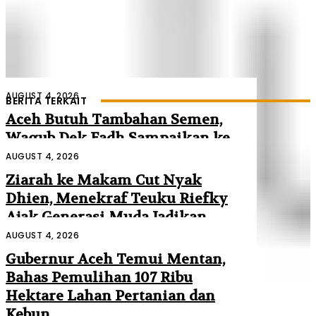
AUGUST 4, 2026
BERITA TERKAIT
Aceh Butuh Tambahan Semen,
Wagub Dek Fadh Sampaikan ke
Mendagri dan Danantara
AUGUST 4, 2026
Ziarah ke Makam Cut Nyak
Dhien, Menekraf Teuku Riefky
Ajak Generasi Muda Jadikan
Sejarah Inspirasi Masa Depan
AUGUST 4, 2026
Gubernur Aceh Temui Mentan,
Bahas Pemulihan 107 Ribu
Hektare Lahan Pertanian dan
Kebun