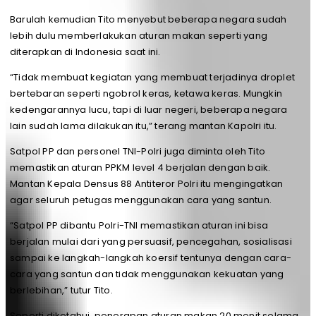
Barulah kemudian Tito menyebut beberapa negara sudah
lebih dulu memberlakukan aturan makan seperti yang
diterapkan di Indonesia saat ini.
“Tidak membuat kegiatan yang membuat terjadinya droplet
bertebaran seperti ngobrol keras, ketawa keras. Mungkin
kedengarannya lucu, tapi di luar negeri, beberapa negara
lain sudah lama dilakukan itu,” terang mantan Kapolri itu.
Satpol PP dan personel TNI-Polri juga diminta oleh Tito
memastikan aturan PPKM level 4 berjalan dengan baik.
Mantan Kepala Densus 88 Antiteror Polri itu mengingatkan
agar seluruh petugas menggunakan cara yang santun.
“Satpol PP dibantu Polri-TNI memastikan aturan ini bisa
berjalan mulai dari yang persuasif, pencegahan, sosialisasi
sampai ke langkah-langkah koersif tentunya dengan cara-
cara yang santun dan tidak menggunakan kekuatan yang
berlebihan,” tutur Tito.
Seperti diketahui, penerapan aturan makan 20 menit selama