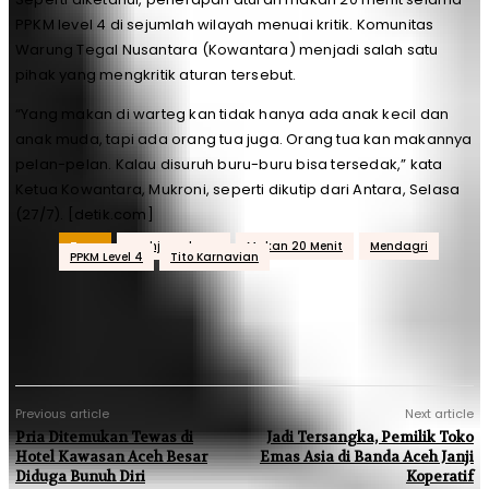
PPKM level 4 di sejumlah wilayah menuai kritik. Komunitas
Warung Tegal Nusantara (Kowantara) menjadi salah satu
pihak yang mengkritik aturan tersebut.
“Yang makan di warteg kan tidak hanya ada anak kecil dan
anak muda, tapi ada orang tua juga. Orang tua kan makannya
pelan-pelan. Kalau disuruh buru-buru bisa tersedak,” kata
Ketua Kowantara, Mukroni, seperti dikutip dari Antara, Selasa
(27/7). [detik.com]
Tags
acehjurnal.com
Makan 20 Menit
Mendagri
PPKM Level 4
Tito Karnavian
Previous article
Next article
Pria Ditemukan Tewas di
Jadi Tersangka, Pemilik Toko
Hotel Kawasan Aceh Besar
Emas Asia di Banda Aceh Janji
Diduga Bunuh Diri
Koperatif