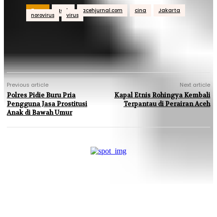
Tags
aceh
acehjurnal.com
cina
Jakarta
norovirus
virus
Previous article
Next article
Polres Pidie Buru Pria
Kapal Etnis Rohingya Kembali
Pengguna Jasa Prostitusi
Terpantau di Perairan Aceh
Anak di Bawah Umur