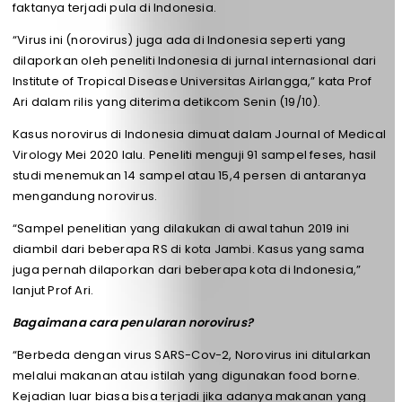
faktanya terjadi pula di Indonesia.
“Virus ini (norovirus) juga ada di Indonesia seperti yang
dilaporkan oleh peneliti Indonesia di jurnal internasional dari
Institute of Tropical Disease Universitas Airlangga,” kata Prof
Ari dalam rilis yang diterima detikcom Senin (19/10).
Kasus norovirus di Indonesia dimuat dalam Journal of Medical
Virology Mei 2020 lalu. Peneliti menguji 91 sampel feses, hasil
studi menemukan 14 sampel atau 15,4 persen di antaranya
mengandung norovirus.
“Sampel penelitian yang dilakukan di awal tahun 2019 ini
diambil dari beberapa RS di kota Jambi. Kasus yang sama
juga pernah dilaporkan dari beberapa kota di Indonesia,”
lanjut Prof Ari.
Bagaimana cara penularan norovirus?
“Berbeda dengan virus SARS-Cov-2, Norovirus ini ditularkan
melalui makanan atau istilah yang digunakan food borne.
Kejadian luar biasa bisa terjadi jika adanya makanan yang