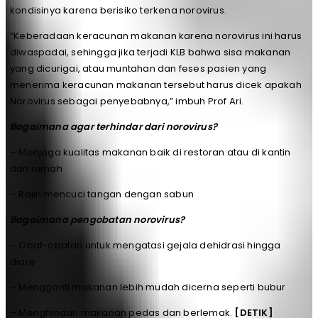
kondisinya karena berisiko terkena norovirus.
“Keberadaan keracunan makanan karena norovirus ini harus
diwaspadai, sehingga jika terjadi KLB bahwa sisa makanan
yang dicurigai, atau muntahan dan feses pasien yang
menerima keracunan makanan tersebut harus dicek apakah
Norovirus sebagai penyebabnya,” imbuh Prof Ari.
Bagaimana agar terhindar dari norovirus?
– Menjaga kualitas makanan baik di restoran atau di kantin
dan rumah
– Rajin mencuci tangan dengan sabun
Bagaimana pengobatan norovirus?
– Obat-obatan untuk mengatasi gejala dehidrasi hingga
diare
– Mengganti makanan lebih mudah dicerna seperti bubur
– Menghindari makanan pedas dan berlemak.
[DETIK]