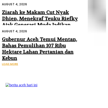
Mendagri dan Danantara
AUGUST 4, 2026
Ziarah ke Makam Cut Nyak
Dhien, Menekraf Teuku Riefky
Ajak Generasi Muda Jadikan
Sejarah Inspirasi Masa Depan
AUGUST 4, 2026
Gubernur Aceh Temui Mentan,
Bahas Pemulihan 107 Ribu
Hektare Lahan Pertanian dan
Kebun
LOAD MORE