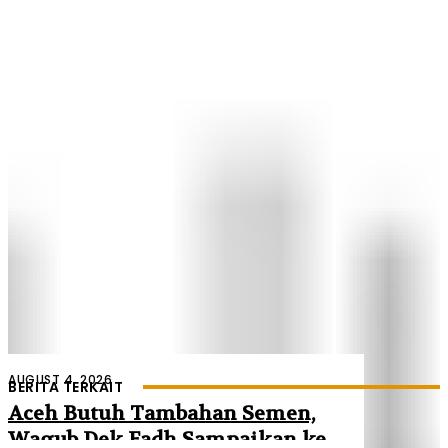
AUGUST 4, 2026
BERITA TERKAIT
Aceh Butuh Tambahan Semen,
Wagub Dek Fadh Sampaikan ke