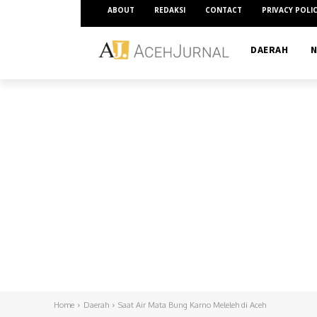
ABOUT
REDAKSI
CONTACT
PRIVACY POLI
DAERAH
N
Home
Daerah
Saat Air Mata Bung Karno Meleleh di Aceh