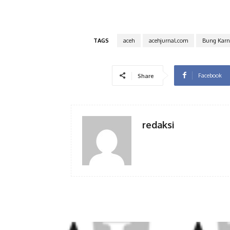
TAGS
aceh
acehjurnal.com
Bung Karn
Facebook
Share
redaksi