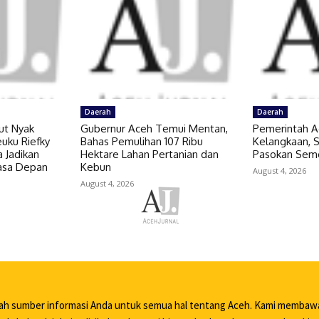
Daerah
Daerah
ut Nyak
Gubernur Aceh Temui Mentan,
Pemerintah A
uku Riefky
Bahas Pemulihan 107 Ribu
Kelangkaan,
 Jadikan
Hektare Lahan Pertanian dan
Pasokan Sem
Masa Depan
Kebun
August 4, 2026
August 4, 2026
lah sumber informasi Anda untuk semua hal tentang Aceh. Kami membaw