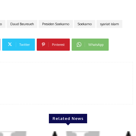
o
Daud Beureueh
Presiden Soekarno
Soekarno
syariat islam
Twitter
Pinterest
WhatsApp
Related News