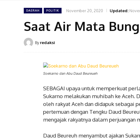
November 20, 2020
Updated:
Nove
DAERAH
POLITIK
Saat Air Mata Bung
By
redaksi
Soekarno dan Abu Daud Beureueh
SEBAGAI upaya untuk memperkuat perlaw
Sukarno melakukan muhibah ke Aceh. Di
oleh rakyat Aceh dan didapuk sebagai 
pertemuan dengan Tengku Daud Beureuh
mengajak rakyatnya dalam perjuangan 
Daud Beureuh menyambut ajakan Sukarn