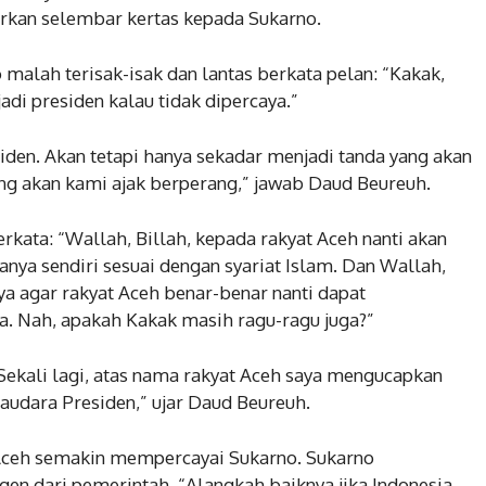
orkan selembar kertas kepada Sukarno.
 malah terisak-isak dan lantas berkata pelan: “Kakak,
adi presiden kalau tidak dipercaya.”
iden. Akan tetapi hanya sekadar menjadi tanda yang akan
ng akan kami ajak berperang,” jawab Daud Beureuh.
kata: “Wallah, Billah, kepada rakyat Aceh nanti akan
nya sendiri sesuai dengan syariat Islam. Dan Wallah,
 agar rakyat Aceh benar-benar nanti dapat
a. Nah, apakah Kakak masih ragu-ragu juga?”
 Sekali lagi, atas nama rakyat Aceh saya mengucapkan
audara Presiden,” ujar Daud Beureuh.
 Aceh semakin mempercayai Sukarno. Sukarno
en dari pemerintah. “Alangkah baiknya jika Indonesia