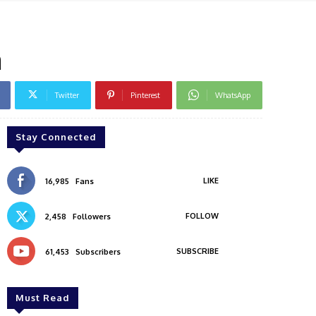
h
Twitter
Pinterest
WhatsApp
Stay Connected
LIKE
16,985
Fans
FOLLOW
2,458
Followers
SUBSCRIBE
61,453
Subscribers
Must Read