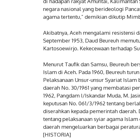
di hadapan rakyat Amuntai, Kalimantan S
negara nasional yang berideologi Panca
agama tertentu,” demikian dikutip Mimb
Akibatnya, Aceh mengalami resistensi d
September 1953, Daud Beureuh memutus
Kartosoewirjo. Kekecewaan terhadap Su
Menurut Taufik dan Samsu, Beureuh ber
Islam di Aceh. Pada 1960, Beureuh tu
Pelaksanaan Unsur-unsur Syariat Islam 
daerah No. 30/1961 yang membatasi pe
1962, Pangdam I/Iskandar Muda, M. Jas
keputusan No. 061/3/1962 tentang berla
diserahkan kepada pemerintah daerah. D
tentang pelaksanaan syiar agama Islam d
daerah mengeluarkan berbagai peraturan
[HISTORIA]