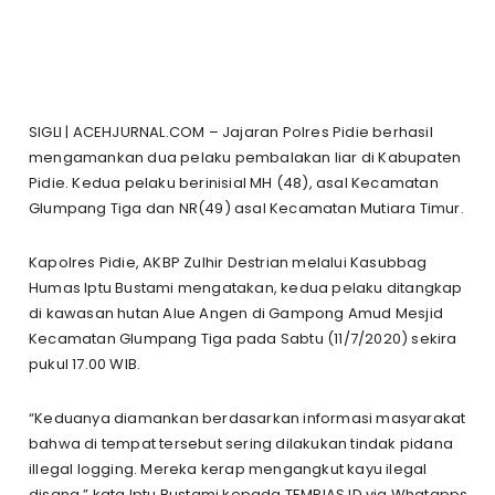
SIGLI | ACEHJURNAL.COM – Jajaran Polres Pidie berhasil
mengamankan dua pelaku pembalakan liar di Kabupaten
Pidie. Kedua pelaku berinisial MH (48), asal Kecamatan
Glumpang Tiga dan NR(49) asal Kecamatan Mutiara Timur.
Kapolres Pidie, AKBP Zulhir Destrian melalui Kasubbag
Humas Iptu Bustami mengatakan, kedua pelaku ditangkap
di kawasan hutan Alue Angen di Gampong Amud Mesjid
Kecamatan Glumpang Tiga pada Sabtu (11/7/2020) sekira
pukul 17.00 WIB.
“Keduanya diamankan berdasarkan informasi masyarakat
bahwa di tempat tersebut sering dilakukan tindak pidana
illegal logging. Mereka kerap mengangkut kayu ilegal
disana,” kata Iptu Bustami kepada TEMPIAS.ID via Whatapps,