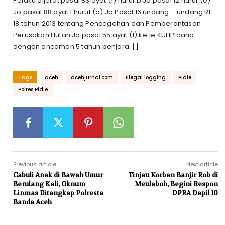
Pelaku dijerat pasal 83 ayat (1) huruf b Jo pasal 12 huruf (e)
Jo pasal 88 ayat 1 huruf (a) Jo Pasal 16 undang – undang RI
18 tahun 2013 tentang Pencegahan dan Pemberantasan
Perusakan Hutan Jo pasal 55 ayat (1) ke 1e KUHPIdana
dengan ancaman 5 tahun penjara. []
Tags
aceh
acehjurnal.com
Illegal logging
Pidie
Polres Pidie
Previous article
Next article
Cabuli Anak di Bawah Umur
Tinjau Korban Banjir Rob di
Berulang Kali, Oknum
Meulaboh, Begini Respon
Linmas Ditangkap Polresta
DPRA Dapil 10
Banda Aceh