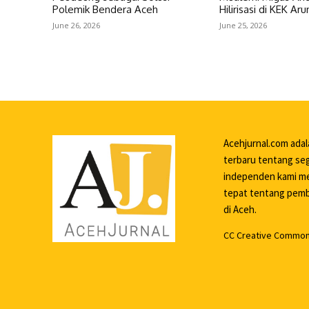
Polemik Bendera Aceh
Hilirisasi di KEK A
June 26, 2026
June 25, 2026
Acehjurnal.com ada
terbaru tentang seg
independen kami me
tepat tentang pemba
di Aceh.
CC Creative Commons