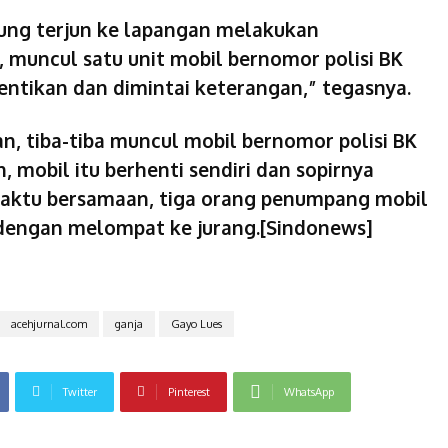
ung terjun ke lapangan melakukan
 muncul satu unit mobil bernomor polisi BK
hentikan dan dimintai keterangan,” tegasnya.
an, tiba-tiba muncul mobil bernomor polisi BK
, mobil itu berhenti sendiri dan sopirnya
 waktu bersamaan, tiga orang penumpang mobil
i dengan melompat ke jurang.[Sindonews]
acehjurnal.com
ganja
Gayo Lues
Twitter
Pinterest
WhatsApp