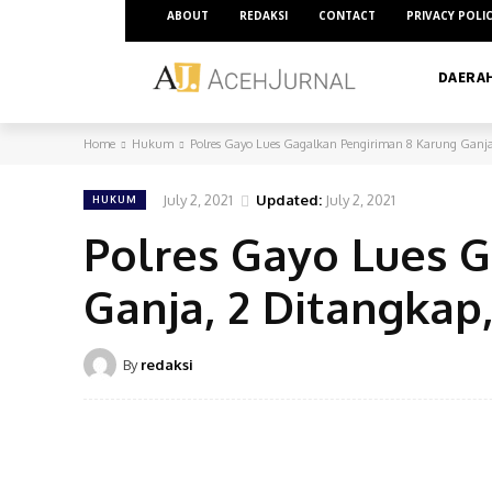
ABOUT
REDAKSI
CONTACT
PRIVACY POLI
DAERA
Home
Hukum
Polres Gayo Lues Gagalkan Pengiriman 8 Karung Ganja
July 2, 2021
Updated:
July 2, 2021
HUKUM
Polres Gayo Lues 
Ganja, 2 Ditangkap
By
redaksi