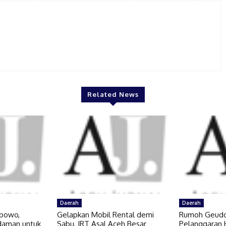
Related News
Daerah
Daerah
abowo,
Gelapkan Mobil Rental demi
Rumoh Geudo
daman untuk
Sabu, IRT Asal Aceh Besar
Pelanggaran 