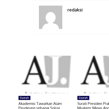
redaksi
Daerah
Daerah
Akademisi Tawarkan Alam
Surati Presiden Pr
Peudeung sebagai Solusi
Mualem: Migas An