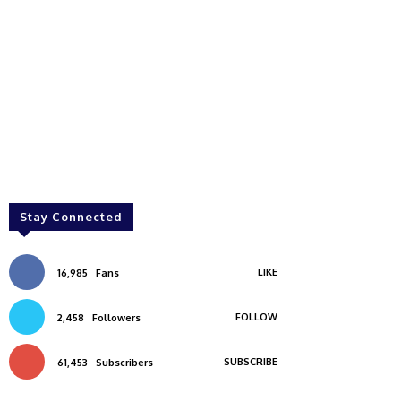
Stay Connected
LIKE
16,985
Fans
FOLLOW
2,458
Followers
SUBSCRIBE
61,453
Subscribers