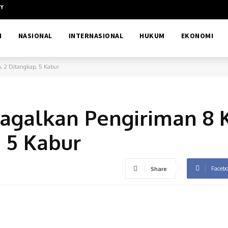
CY
H
NASIONAL
INTERNASIONAL
HUKUM
EKONOMI
, 2 Ditangkap, 5 Kabur
Gagalkan Pengiriman 8 
, 5 Kabur
Faceb
Share