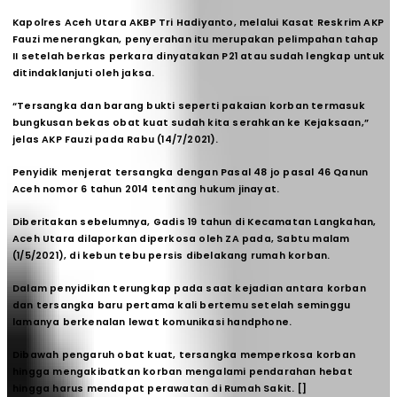
Kapolres Aceh Utara AKBP Tri Hadiyanto, melalui Kasat Reskrim AKP
Fauzi menerangkan, penyerahan itu merupakan pelimpahan tahap
II setelah berkas perkara dinyatakan P21 atau sudah lengkap untuk
ditindaklanjuti oleh jaksa.
“Tersangka dan barang bukti seperti pakaian korban termasuk
bungkusan bekas obat kuat sudah kita serahkan ke Kejaksaan,”
jelas AKP Fauzi pada Rabu (14/7/2021).
Penyidik menjerat tersangka dengan Pasal 48 jo pasal 46 Qanun
Aceh nomor 6 tahun 2014 tentang hukum jinayat.
Diberitakan sebelumnya, Gadis 19 tahun di Kecamatan Langkahan,
Aceh Utara dilaporkan diperkosa oleh ZA pada, Sabtu malam
(1/5/2021), di kebun tebu persis dibelakang rumah korban.
Dalam penyidikan terungkap pada saat kejadian antara korban
dan tersangka baru pertama kali bertemu setelah seminggu
lamanya berkenalan lewat komunikasi handphone.
Dibawah pengaruh obat kuat, tersangka memperkosa korban
hingga mengakibatkan korban mengalami pendarahan hebat
hingga harus mendapat perawatan di Rumah Sakit. []