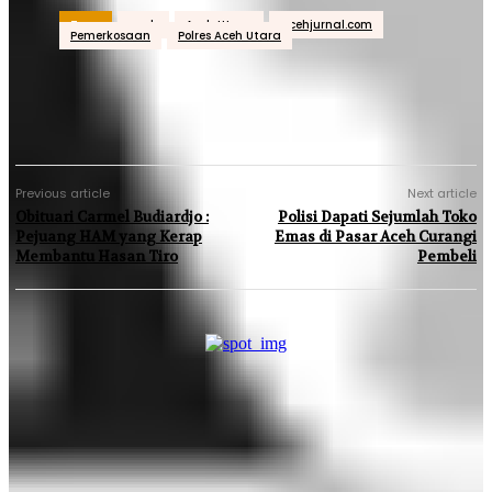
Tags
aceh
Aceh Utara
acehjurnal.com
Pemerkosaan
Polres Aceh Utara
Previous article
Next article
Obituari Carmel Budiardjo :
Polisi Dapati Sejumlah Toko
Pejuang HAM yang Kerap
Emas di Pasar Aceh Curangi
Membantu Hasan Tiro
Pembeli