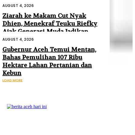
Mendagri dan Danantara
AUGUST 4, 2026
Ziarah ke Makam Cut Nyak
Dhien, Menekraf Teuku Riefky
Ajak Generasi Muda Jadikan
Sejarah Inspirasi Masa Depan
AUGUST 4, 2026
Gubernur Aceh Temui Mentan,
Bahas Pemulihan 107 Ribu
Hektare Lahan Pertanian dan
Kebun
LOAD MORE