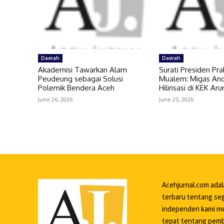
Daerah
Daerah
Akademisi Tawarkan Alam
Surati Presiden Pr
Peudeung sebagai Solusi
Mualem: Migas An
Polemik Bendera Aceh
Hilirisasi di KEK A
June 26, 2026
June 25, 2026
Acehjurnal.com ada
terbaru tentang seg
independen kami me
tepat tentang pemba