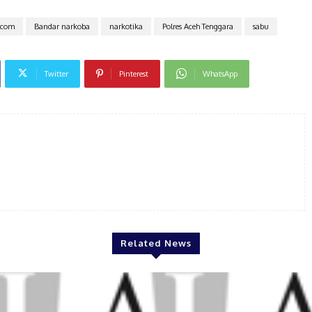
.com
Bandar narkoba
narkotika
Polres Aceh Tenggara
sabu
Twitter
Pinterest
WhatsApp
Related News