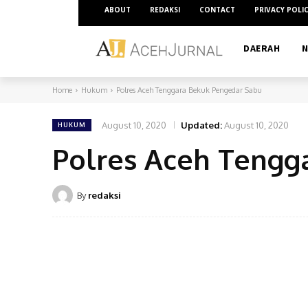
ABOUT
REDAKSI
CONTACT
PRIVACY POLI
DAERAH
N
Home
Hukum
Polres Aceh Tenggara Bekuk Pengedar Sabu
August 10, 2020
Updated:
August 10, 2020
HUKUM
Polres Aceh Tengg
By
redaksi