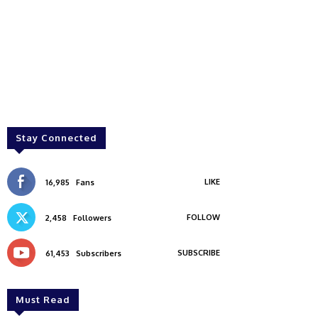
Stay Connected
LIKE
16,985
Fans
FOLLOW
2,458
Followers
SUBSCRIBE
61,453
Subscribers
Must Read